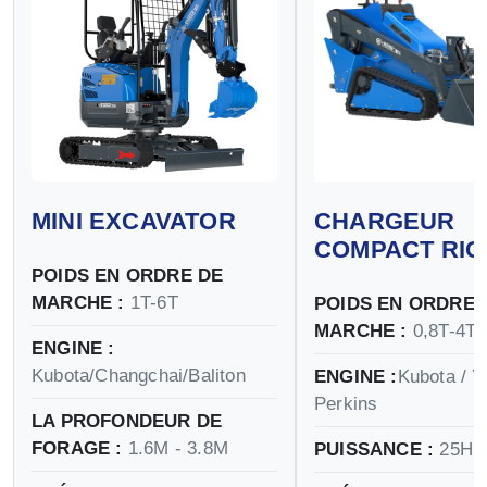
MINI EXCAVATOR
CHARGEUR
COMPACT RIG
POIDS EN ORDRE DE
MARCHE :
1T-6T
POIDS EN ORDRE 
MARCHE :
0,8T-4T
ENGINE :
Kubota/Changchai/Baliton
ENGINE :
Kubota / Y
Perkins
LA PROFONDEUR DE
FORAGE :
1.6M - 3.8M
PUISSANCE :
25HP