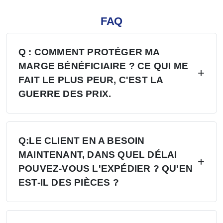
FAQ
Q : COMMENT PROTÉGER MA
MARGE BÉNÉFICIAIRE ? CE QUI ME
FAIT LE PLUS PEUR, C'EST LA
GUERRE DES PRIX.
R : Quatre niveaux de protection - (1)
application du MAP/MSRP, pas de sous-cotation
Q:LE CLIENT EN A BESOIN
MAINTENANT, DANS QUEL DÉLAI
; (2) territoire exclusif, pas de second
POUVEZ-VOUS L'EXPÉDIER ? QU'EN
concessionnaire ; (3) l'usine ne vendra pas
EST-IL DES PIÈCES ?
directement dans votre région ; (4) blocage
trimestriel des prix, préavis de 30 jours pour
R : Plus de 6 centres de distribution aux États-
tout changement.