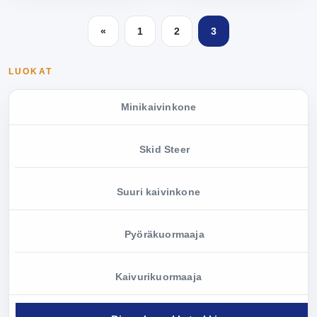
«
1
2
3
LUOKAT
Minikaivinkone
Skid Steer
Suuri kaivinkone
Pyöräkuormaaja
Kaivurikuormaaja