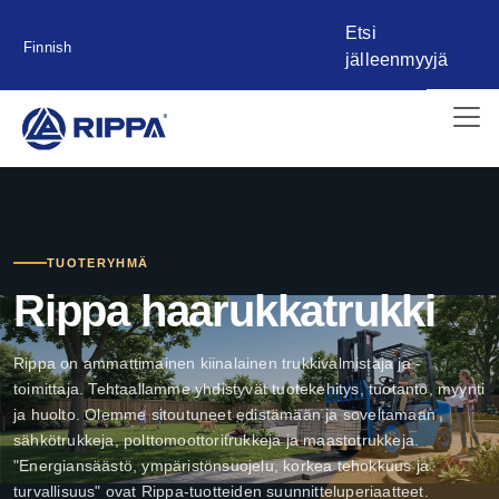
Etsi
Finnish
jälleenmyyjä
TUOTERYHMÄ
Rippa haarukkatrukki
Rippa on ammattimainen kiinalainen trukkivalmistaja ja -
toimittaja. Tehtaallamme yhdistyvät tuotekehitys, tuotanto, myynti
ja huolto. Olemme sitoutuneet edistämään ja soveltamaan
sähkötrukkeja, polttomoottoritrukkeja ja maastotrukkeja.
"Energiansäästö, ympäristönsuojelu, korkea tehokkuus ja
turvallisuus" ovat Rippa-tuotteiden suunnitteluperiaatteet.