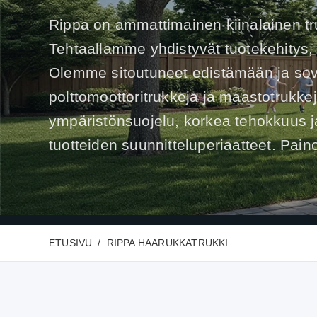
Rippa on ammattimainen kiinalainen truk
Tehtaallamme yhdistyvät tuotekehitys, 
Olemme sitoutuneet edistämään ja sov
polttomoottoritrukkeja ja maastotrukke
ympäristönsuojelu, korkea tehokkuus ja
tuotteiden suunnitteluperiaatteet. Pai
ETUSIVU
RIPPA HAARUKKATRUKKI