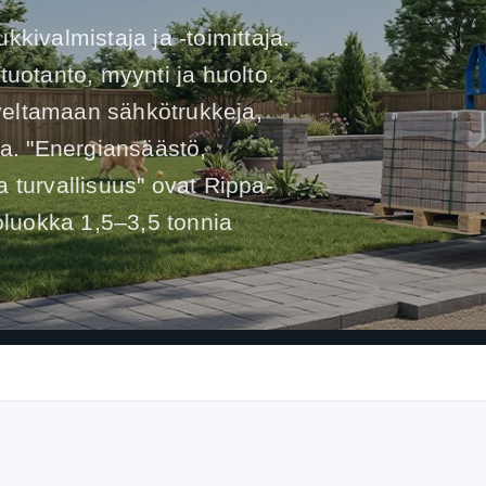
kivalmistaja ja -toimittaja.
tuotanto, myynti ja huolto.
eltamaan sähkötrukkeja,
ja. "Energiansäästö,
 turvallisuus" ovat Rippa-
noluokka 1,5–3,5 tonnia