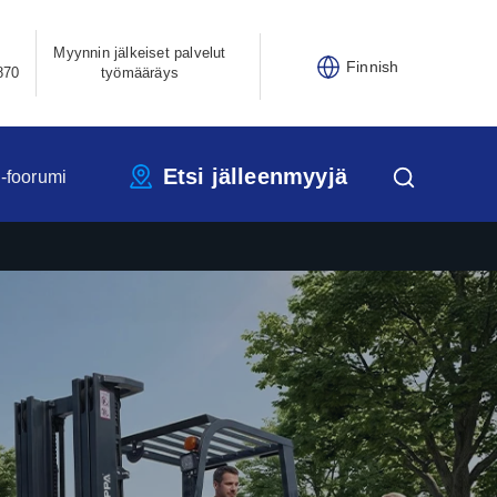
Myynnin jälkeiset palvelut
Finnish
870
työmääräys
Etsi jälleenmyyjä
-foorumi