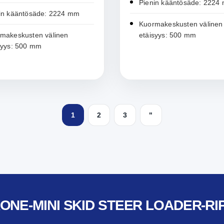
Pienin kääntösäde: 2224
in kääntösäde: 2224 mm
Kuormakeskusten välinen
makeskusten välinen
etäisyys: 500 mm
syys: 500 mm
1
2
3
"
KONE-MINI SKID STEER LOADER-RI