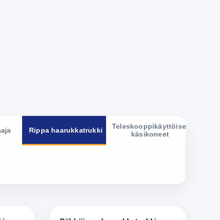
Teleskooppikäyttöiset
aja
Rippa haarukkatrukki
käsikoneet