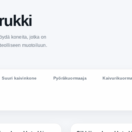
rukki
löydä koneita, jotka on
teolliseen muotoiluun.
Suuri kaivinkone
Pyöräkuormaaja
Kaivurikuorma