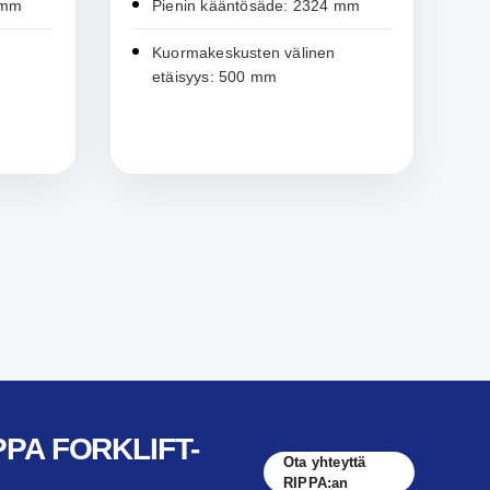
 mm
Pienin kääntösäde: 2324 mm
Kuormakeskusten välinen
etäisyys: 500 mm
PPA FORKLIFT-
Ota yhteyttä
RIPPA:an