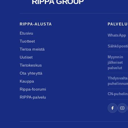
RIPPA GROUP
RIPPA-ALUSTA
PALVELU
Etusivu
WhatsApp
Tuotteet
Sähköpost
Tietoa meistä
Uutiset
Myynnin
jälkeiset
Tietokeskus
palvelut
Ota yhteyttä
Yhdysvalta
Kauppa
puhelinnu
Rippa-foorumi
CN-puhelin
RIPPA-palvelu