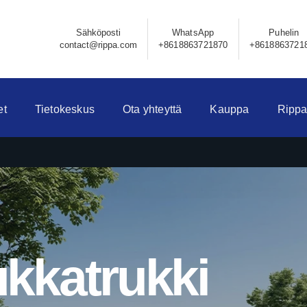
Sähköposti
WhatsApp
Puhelin
contact@rippa.com
+8618863721870
+8618863721
et
Tietokeskus
Ota yhteyttä
Kauppa
Rippa
kkatrukki