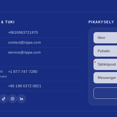
 & TUKI
PIKAKYSELY
+8618863721870
i
contact@rippa.com
service@rippa.com
*
in
+1 877-747-7280
mero
+86 188 6372 0821