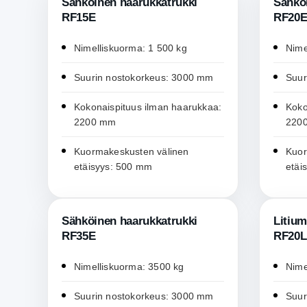
Sähköinen haarukkatrukki
Sähkö
RF15E
RF20
Nimelliskuorma: 1 500 kg
Nime
Suurin nostokorkeus: 3000 mm
Suur
Kokonaispituus ilman haarukkaa:
Koko
2200 mm
220
Kuormakeskusten välinen
Kuor
etäisyys: 500 mm
etäi
Sähköinen haarukkatrukki
Litium
RF35E
RF20L
Nimelliskuorma: 3500 kg
Nime
Suurin nostokorkeus: 3000 mm
Suur