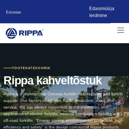
Edasimüüja
Estonian
leidmine
TOOTEKATEGOORIA
Rippa kahveltõstuk
Rippa is a professional Chinese forklift manufacturer and forklift
supplier. Our factory integrates R&D, production, sales and
service. We are always committed to the promotion and
application of electric forklifts, internal combustion forklifts and
off-road forklifts. "Energy saving, environmental protection, high
efficiency and safety" is the design concept of Rippa products.