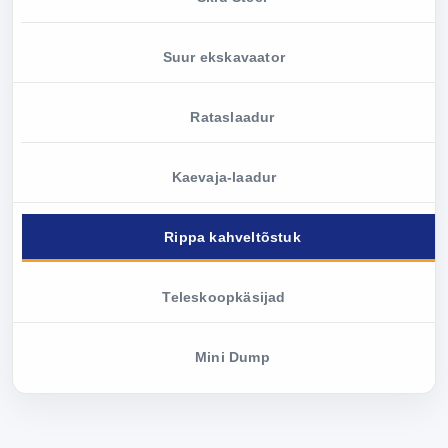
Suur ekskavaator
Rataslaadur
Kaevaja-laadur
Rippa kahveltõstuk
Teleskoopkäsijad
Mini Dump