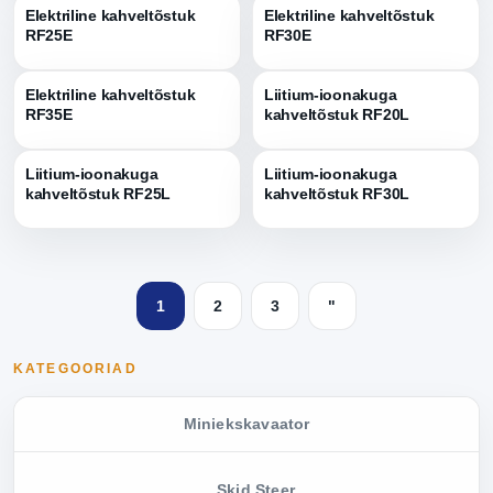
Elektriline kahveltõstuk
Elektriline kahveltõstuk
RF25E
RF30E
Elektriline kahveltõstuk
Liitium-ioonakuga
RF35E
kahveltõstuk RF20L
Liitium-ioonakuga
Liitium-ioonakuga
kahveltõstuk RF25L
kahveltõstuk RF30L
1
2
3
"
KATEGOORIAD
Miniekskavaator
Skid Steer