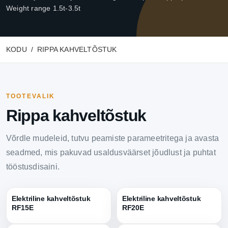
Weight range 1.5t-3.5t
KODU
RIPPA KAHVELTÕSTUK
TOOTEVALIK
Rippa kahveltõstuk
Võrdle mudeleid, tutvu peamiste parameetritega ja avasta
seadmed, mis pakuvad usaldusväärset jõudlust ja puhtat
tööstusdisaini.
Elektriline kahveltõstuk
Elektriline kahveltõstuk
RF15E
RF20E