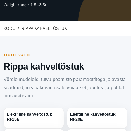
Weight range 1.5t-3.5t
KODU
RIPPA KAHVELTÕSTUK
TOOTEVALIK
Rippa kahveltõstuk
Võrdle mudeleid, tutvu peamiste parameetritega ja avasta
seadmed, mis pakuvad usaldusväärset jõudlust ja puhtat
tööstusdisaini.
Elektriline kahveltõstuk
Elektriline kahveltõstuk
RF15E
RF20E