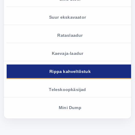
Suur ekskavaator
Rataslaadur
Kaevaja-laadur
Rippa kahveltõstuk
Teleskoopkäsijad
Mini Dump