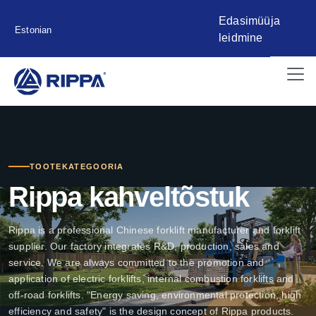
Edasimüüja
Estonian
leidmine
TOOTEKATEGOORIA
Rippa kahveltõstuk
Rippa is a professional Chinese forklift manufacturer and forklift
supplier. Our factory integrates R&D, production, sales and
service. We are always committed to the promotion and
application of electric forklifts, internal combustion forklifts and
off-road forklifts. "Energy saving, environmental protection, high
efficiency and safety" is the design concept of Rippa products.