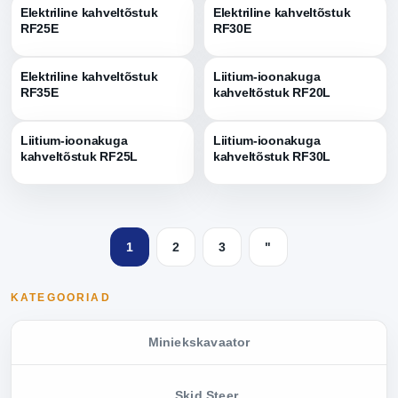
Elektriline kahveltõstuk
Elektriline kahveltõstuk
RF25E
RF30E
Elektriline kahveltõstuk
Liitium-ioonakuga
RF35E
kahveltõstuk RF20L
Liitium-ioonakuga
Liitium-ioonakuga
kahveltõstuk RF25L
kahveltõstuk RF30L
1
2
3
"
KATEGOORIAD
Miniekskavaator
Skid Steer