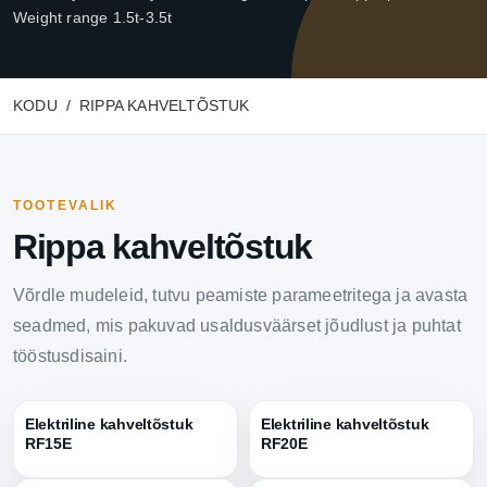
Weight range 1.5t-3.5t
KODU
RIPPA KAHVELTÕSTUK
TOOTEVALIK
Rippa kahveltõstuk
Võrdle mudeleid, tutvu peamiste parameetritega ja avasta
seadmed, mis pakuvad usaldusväärset jõudlust ja puhtat
tööstusdisaini.
Elektriline kahveltõstuk
Elektriline kahveltõstuk
RF15E
RF20E