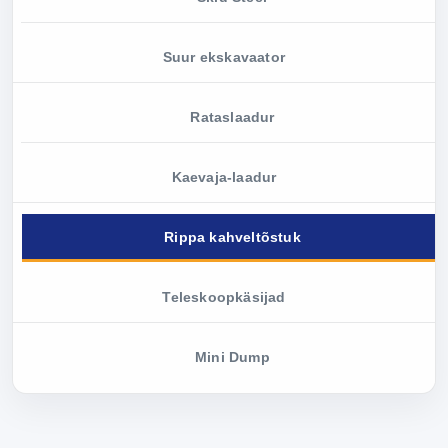
Suur ekskavaator
Rataslaadur
Kaevaja-laadur
Rippa kahveltõstuk
Teleskoopkäsijad
Mini Dump