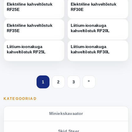
Elektriline kahveltõstuk
Elektriline kahveltõstuk
RF25E
RF30E
Elektriline kahveltõstuk
Liitium-ioonakuga
RF35E
kahveltõstuk RF20L
Liitium-ioonakuga
Liitium-ioonakuga
kahveltõstuk RF25L
kahveltõstuk RF30L
1
2
3
"
KATEGOORIAD
Miniekskavaator
Skid Steer