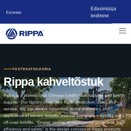
Edasimüüja
Estonian
leidmine
TOOTEKATEGOORIA
Rippa kahveltõstuk
Rippa is a professional Chinese forklift manufacturer and forklift
supplier. Our factory integrates R&D, production, sales and
service. We are always committed to the promotion and
application of electric forklifts, internal combustion forklifts and
off-road forklifts. "Energy saving, environmental protection, high
efficiency and safety" is the design concept of Rippa products.