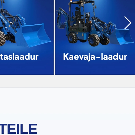
taslaadur
Kaevaja-laadur
TEILE