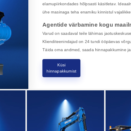
elamupiirkondades hõlpsasti käsitletav. Ideaal
ühe masinaga teha enamiku kinnistul vajalikke 
Agentide värbamine kogu maail
Varud on saadaval teile lähimas jaotuskeskuses,
Klienditeenindajad on 24 tundi ööpäevas võrgu
Täida oma andmed, saada hinnapakkumine ja 
Küsi
hinnapakkumist