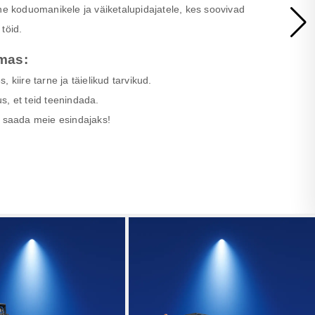
ne koduomanikele ja väiketalupidajatele, kes soovivad
töid.
mas:
 kiire tarne ja täielikud tarvikud.
s, et teid teenindada.
saada meie esindajaks!