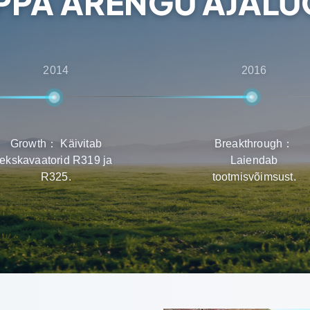
PPA ARENGU AJAL
2014
2016
Growth： Käivitab
Breakthrough：
ekskavaatorid R319 ja
Laiendab
R325.
tootmisvõimsust.