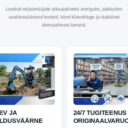
Loodud edasimüüjate pikaajaliseks arenguks, pakkudes
usaldusväärseid tooteid, kiiret kliendituge ja stabiilset
ülemaailmset tarneid.
EV JA
24/7 TUGITEENUS
LDUSVÄÄRNE
ORIGINAALVARU