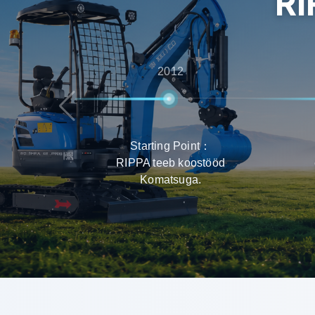
RI
2012
Starting Point：
RIPPA teeb koostööd
Komatsuga.