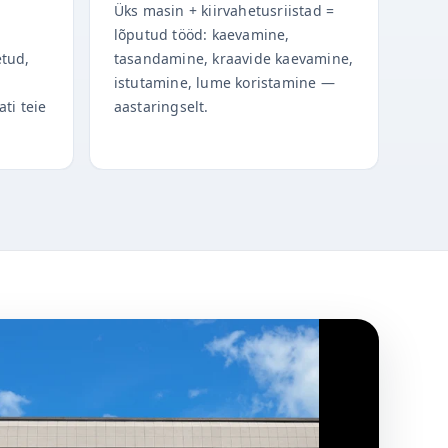
Üks masin + kiirvahetusriistad =
lõputud tööd: kaevamine,
etud,
tasandamine, kraavide kaevamine,
istutamine, lume koristamine —
ati teie
aastaringselt.