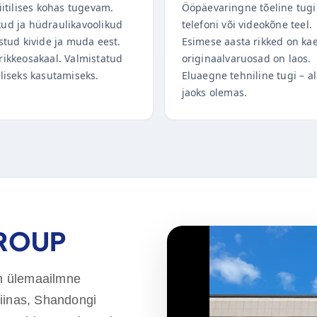
iitilises kohas tugevam.
Ööpäevaringne tõeline tugi
ud ja hüdraulikavoolikud
telefoni või videokõne teel.
stud kivide ja muda eest.
Esimese aasta rikked on ka
rikkeosakaal. Valmistatud
originaalvaruosad on laos.
aliseks kasutamiseks.
Eluaegne tehniline tugi – al
jaoks olemas.
GROUP
n ülemaailmne
Hiinas, Shandongi