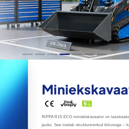
Miniekskavaa
RIPPA R15 ECO miniekskavaator on tasakaalust
jaoks. See toetab struktureeritud töövooge –