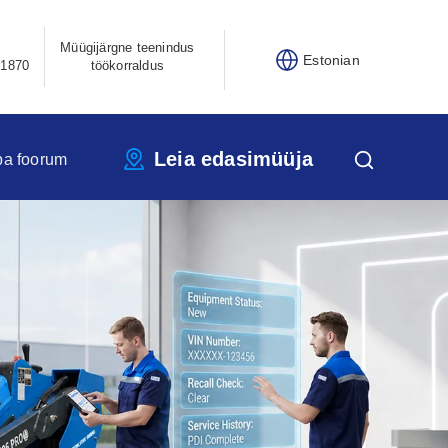
Müügijärgne teenindus
Estonian
21870
töökorraldus
Leia edasimüüja
pa foorum