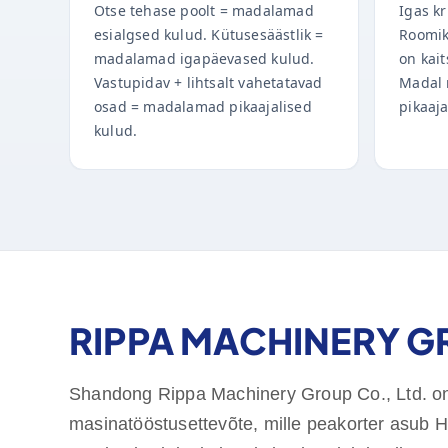
Otse tehase poolt = madalamad
Igas kr
esialgsed kulud. Kütusesäästlik =
Roomik
madalamad igapäevased kulud.
on kait
Vastupidav + lihtsalt vahetatavad
Madal 
osad = madalamad pikaajalised
pikaaj
kulud.
RIPPA MACHINERY 
Shandong Rippa Machinery Group Co., Ltd. o
masinatööstusettevõte, mille peakorter asub 