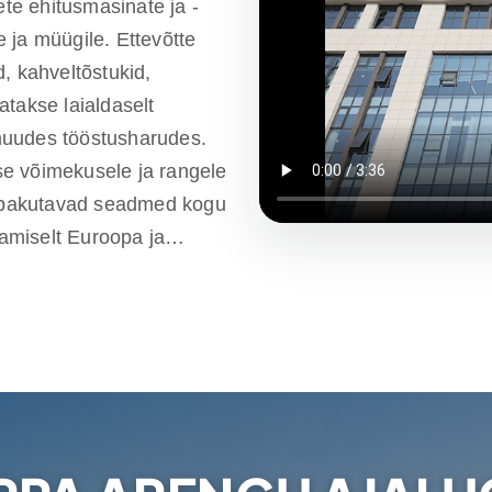
ete ehitusmasinate ja -
 ja müügile. Ettevõtte
, kahveltõstukid,
atakse laialdaselt
muudes tööstusharudes.
e võimekusele ja rangele
lt pakutavad seadmed kogu
amiselt Euroopa ja
aliteedigarantii,
 kulutõhusate ja
 esindajat üle maailma,
elsest nõustamisest kuni
e parima kogemuse toodete