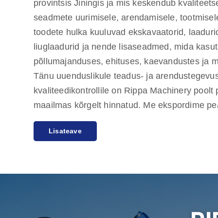
provintsis Jiningis ja mis keskendub kvaliteets
seadmete uurimisele, arendamisele, tootmisele
toodete hulka kuuluvad ekskavaatorid, laadurid
liuglaadurid ja nende lisaseadmed, mida kasut
põllumajanduses, ehituses, kaevandustes ja 
Tänu uuenduslikule teadus- ja arendustegevus
kvaliteedikontrollile on Rippa Machinery poo
maailmas kõrgelt hinnatud. Me ekspordime pe
Ameerika turgudele ning anname üheaastase kv
Lisateave
pühendudes klientide vajaduste rahuldamisele
kvaliteetsete toodete järele. Rippal on ka mitu
kes pakuvad ühepoolset teenust alates müügie
müügijärgse teeninduseni, tagades klientidel
valikul, tarnimisel ja hooldamisel.