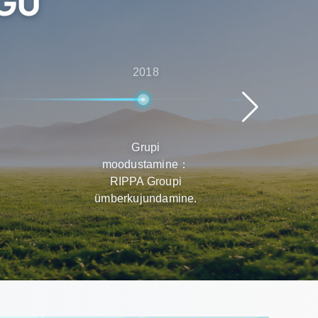
UGU
2018
Grupi
Kii
moodustamine：
T
RIPPA Groupi
ül
ümberkujundamine.