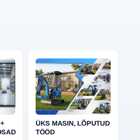
 +
ÜKS MASIN, LÕPUTUD
OSAD
TÖÖD