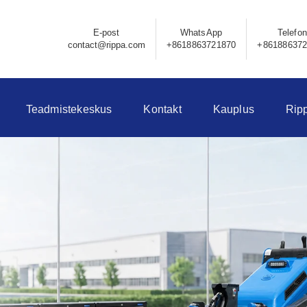
E-post
WhatsApp
Telefon
contact@rippa.com
+8618863721870
+86188637
Teadmistekeskus
Kontakt
Kauplus
Rip