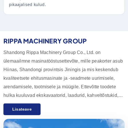
pikaajalised kulud.
RIPPA MACHINERY GROUP
Shandong Rippa Machinery Group Co., Ltd. on
ülemaailmne masinatööstusettevõte, mille peakorter asub
Hiinas, Shandongi provintsis Jiningis ja mis keskendub
kvaliteetsete ehitusmasinate ja -seadmete uurimisele,
arendamisele, tootmisele ja müügile. Ettevõtte toodete
hulka kuuluvad ekskavaatorid, laadurid, kahveltõstukid,
liuglaadurid ja nende lisaseadmed, mida kasutatakse
Lisateave
laialdaselt põllumajanduses, ehituses, kaevandustes ja
muudes tööstusharudes. Tänu uuenduslikule teadus- ja