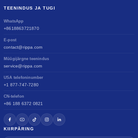
TEENINDUS JA TUGI
WhatsApp
+8618863721870
E-post
contact@rippa.com
Müügijärgne teenindus
service@rippa.com
USA telefoninumber
+1 877-747-7280
CN-telefon
+86 188 6372 0821
KIIRPÄRING