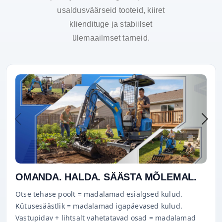
usaldusväärseid tooteid, kiiret
kliendituge ja stabiilset
ülemaailmset tarneid.
OMANDA. HALDA. SÄÄSTA MÕLEMAL.
Otse tehase poolt = madalamad esialgsed kulud.
Kütusesäästlik = madalamad igapäevased kulud.
Vastupidav + lihtsalt vahetatavad osad = madalamad