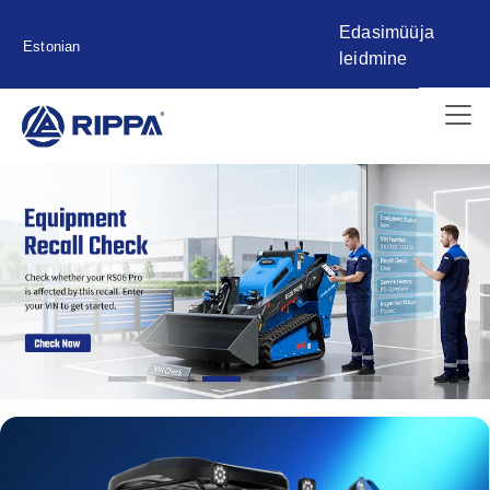
Edasimüüja
Estonian
leidmine