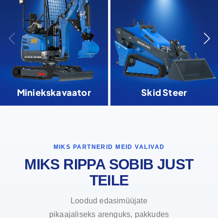
Miniekskavaator
Skid Steer
MIKS PARTNERID MEID VALIVAD
MIKS RIPPA SOBIB JUST
TEILE
Loodud edasimüüjate
pikaajaliseks arenguks, pakkudes