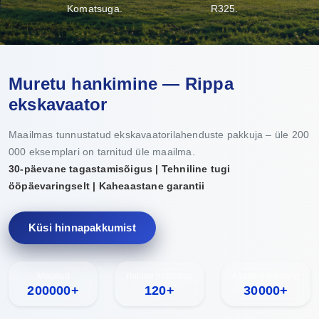
Komatsuga.
R325.
Muretu hankimine — Rippa
ekskavaator
Maailmas tunnustatud ekskavaatorilahenduste pakkuja – üle 200
000 eksemplari on tarnitud üle maailma.
30-päevane tagastamisõigus | Tehniline tugi
ööpäevaringselt | Kaheaastane garantii
Küsi hinnapakkumist
Müüdud
Riikide hõlmatus
Aastane toodang
200000+
120+
30000+