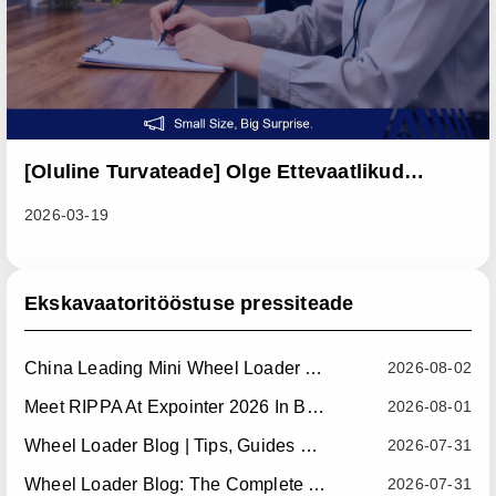
[Oluline Turvateade] Olge Ettevaatlikud
Mitteametlikest Kanalitest Pärinevate
2026-03-19
Pettuseteadete Suhtes Ja Kaitsege Oma
Rahalisi Vahendeid
Ekskavaatoritööstuse pressiteade
China Leading Mini Wheel Loader Supplier: Reliable Compact Wheel Loaders For Global Markets
2026-08-02
Meet RIPPA At Expointer 2026 In Brazil
2026-08-01
Wheel Loader Blog | Tips, Guides & Attachments
2026-07-31
Wheel Loader Blog: The Complete Guide To Wheel Loaders For Construction, Agriculture, And Material Handling
2026-07-31