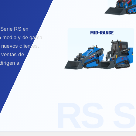
 Serie RS en
a media y de gama
 nuevos clientes,
 ventas de
irigen a