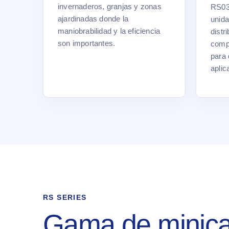
invernaderos, granjas y zonas
RS03 
ajardinadas donde la
unid
maniobrabilidad y la eficiencia
distr
son importantes.
comp
para 
aplic
RS SERIES
Gama de minica