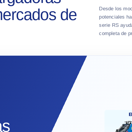
mercados de
Desde los mod
potenciales ha
serie RS ayuda
completa de p
as