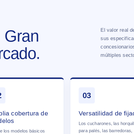
. Gran
El valor real 
sus especifica
concesionarios
rcado.
múltiples sect
2
03
lia cobertura de
Versatilidad de fija
elos
Los cucharones, las horquil
para palés, las barredoras, 
e los modelos básicos