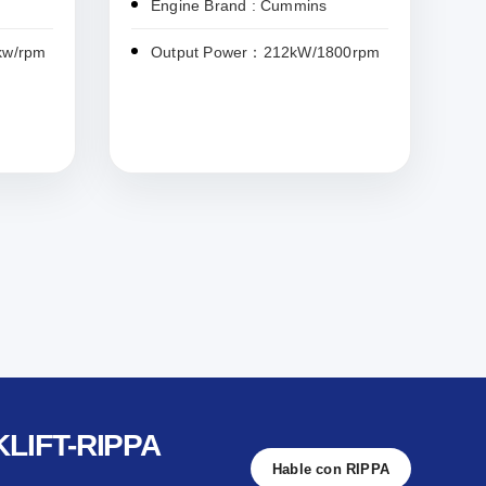
Engine Brand : Cummins
kw/rpm
Output Power：212kW/1800rpm
LIFT-RIPPA
Hable con RIPPA