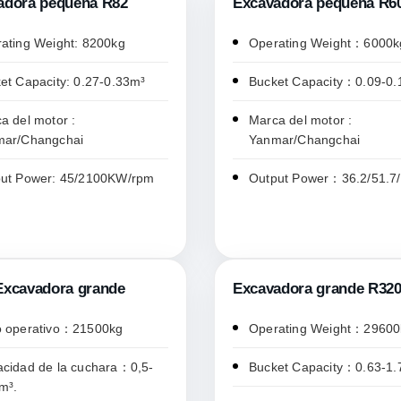
adora pequeña R82
Excavadora pequeña R6
ating Weight: 8200kg
Operating Weight：6000k
et Capacity: 0.27-0.33m³
Bucket Capacity：0.09-0
a del motor :
Marca del motor :
mar/Changchai
Yanmar/Changchai
ut Power: 45/2100KW/rpm
Output Power：36.2/51.7
Excavadora grande
Excavadora grande R32
 operativo：21500kg
Operating Weight：29600
cidad de la cuchara：0,5-
Bucket Capacity：0.63-1.
m³.