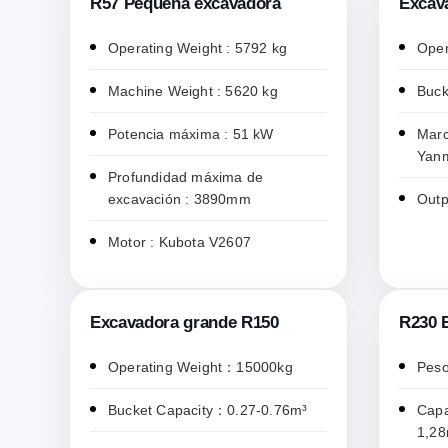
R57 Pequeña excavadora
Excav
Operating Weight : 5792 kg
Oper
Machine Weight : 5620 kg
Buck
Potencia máxima : 51 kW
Marc
Yan
Profundidad máxima de
excavación : 3890mm
Outp
Motor : Kubota V2607
Excavadora grande R150
R230 
Operating Weight：15000kg
Peso
Bucket Capacity：0.27-0.76m³
Capa
1,28