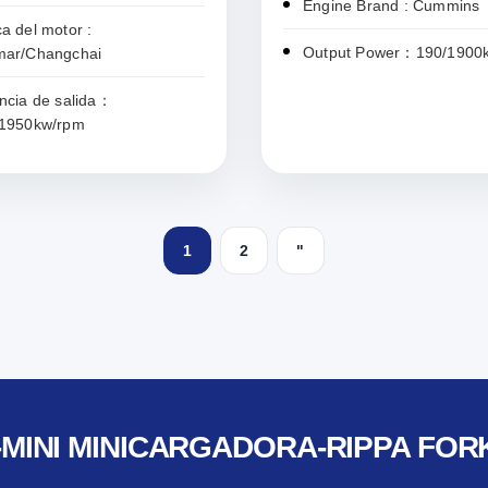
Engine Brand : Cummins
a del motor :
Output Power：190/1900
mar/Changchai
ncia de salida：
/1950kw/rpm
1
2
"
MINI MINICARGADORA-RIPPA FORK