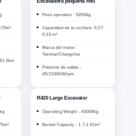
0
Excavadora pequeña R90
g
Peso operativo：8200kg
.175m³
Capacidad de la cuchara: 0,27-
0,33 m³.
Marca del motor :
Yanmar/Changchai
/51.5kw
Potencia de salida：
45/2100KW/rpm
0
R420 Large Excavator
kg
Operating Weight：40000kg
75m³
Bucket Capacity：1.7-1.91m³