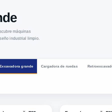
nde
escubre máquinas
seño industrial limpio.
Excavadora grande
Cargadora de ruedas
Retroexcavad