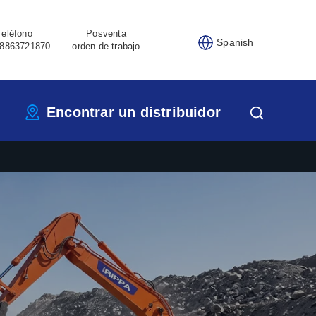
Teléfono
Posventa
Spanish
8863721870
orden de trabajo
Encontrar un distribuidor