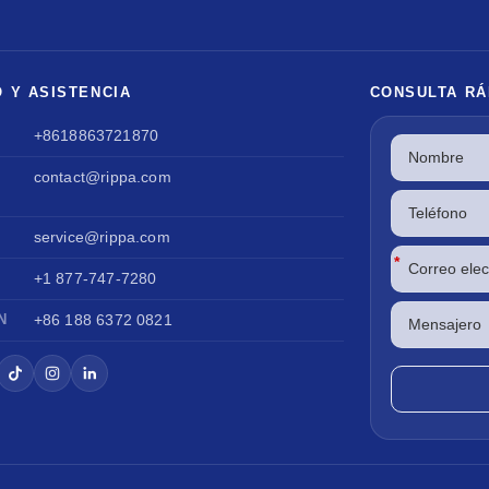
O Y ASISTENCIA
CONSULTA RÁ
+8618863721870
contact@rippa.com
service@rippa.com
*
+1 877-747-7280
N
+86 188 6372 0821