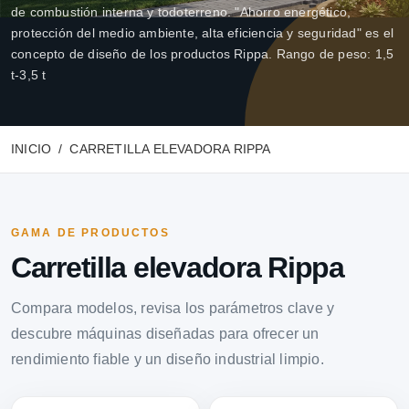
de combustión interna y todoterreno. "Ahorro energético,
protección del medio ambiente, alta eficiencia y seguridad" es el
concepto de diseño de los productos Rippa. Rango de peso: 1,5
t-3,5 t
INICIO
CARRETILLA ELEVADORA RIPPA
GAMA DE PRODUCTOS
Carretilla elevadora Rippa
Compara modelos, revisa los parámetros clave y
descubre máquinas diseñadas para ofrecer un
rendimiento fiable y un diseño industrial limpio.