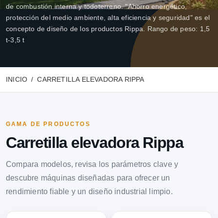
de combustión interna y todoterreno. "Ahorro energético,
protección del medio ambiente, alta eficiencia y seguridad" es el
concepto de diseño de los productos Rippa. Rango de peso: 1,5
t-3,5 t
INICIO
CARRETILLA ELEVADORA RIPPA
GAMA DE PRODUCTOS
Carretilla elevadora Rippa
Compara modelos, revisa los parámetros clave y
descubre máquinas diseñadas para ofrecer un
rendimiento fiable y un diseño industrial limpio.