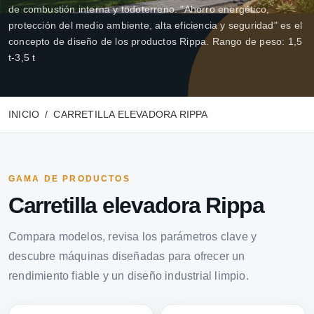
de combustión interna y todoterreno. "Ahorro energético,
protección del medio ambiente, alta eficiencia y seguridad" es el
concepto de diseño de los productos Rippa. Rango de peso: 1,5
t-3,5 t
INICIO
CARRETILLA ELEVADORA RIPPA
GAMA DE PRODUCTOS
Carretilla elevadora Rippa
Compara modelos, revisa los parámetros clave y
descubre máquinas diseñadas para ofrecer un
rendimiento fiable y un diseño industrial limpio.