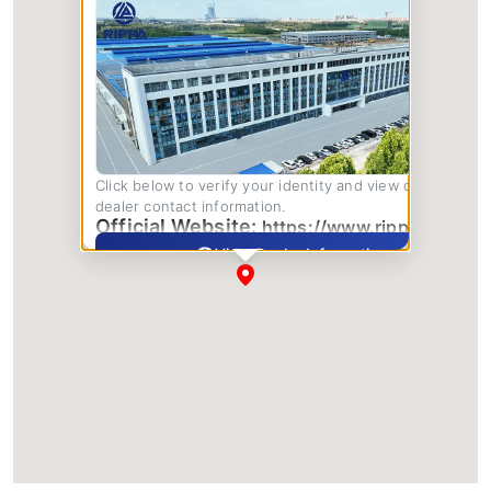
Click below to verify your identity and view complete
dealer contact information.
Official Website:
https://www.rippa.com/
View Dealer Information