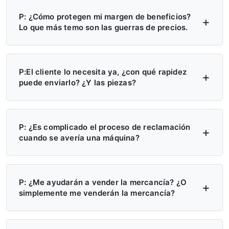
P: ¿Cómo protegen mi margen de beneficios?
Lo que más temo son las guerras de precios.
R: Cuatro niveles de protección: (1)
aplicación del PMA/PRCM, sin subcotización;
P:El cliente lo necesita ya, ¿con qué rapidez
puede enviarlo? ¿Y las piezas?
(2) territorio exclusivo, sin un segundo
distribuidor; (3) la fábrica no venderá
R: Más de 6 centros de distribución en
directamente en su región; (4) fijación
EE.UU., Europa y Rusia - stock disponible
P: ¿Es complicado el proceso de reclamación
cuando se avería una máquina?
trimestral del precio, notificación de
ahora. Entrega local: 7 días. Transregional:
cualquier cambio con 30 días de antelación.
15 días. Emergencia: tramitación en 24
R: Haz una foto → consigue una pieza de
horas. Piezas: envío en 48 horas. Se
repuesto. Sin informes ni retrasos. Piezas
P: ¿Me ayudarán a vender la mercancía? ¿O
simplemente me venderán la mercancía?
acabaron las esperas de 4 meses.
gratis durante la garantía. Videoteca +
manuales + asistencia remota siempre
R: Sí, le ayudamos activamente a vender. (1)