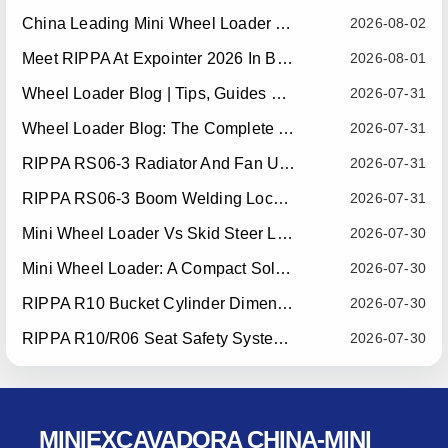
China Leading Mini Wheel Loader Supplier: Reliable Compact Wheel Loaders For Global Markets
2026-08-02
Meet RIPPA At Expointer 2026 In Brazil
2026-08-01
Wheel Loader Blog | Tips, Guides & Attachments
2026-07-31
Wheel Loader Blog: The Complete Guide To Wheel Loaders For Construction, Agriculture, And Material Handling
2026-07-31
RIPPA RS06-3 Radiator And Fan Upgrade — Effective July 10, 2026
2026-07-31
RIPPA RS06-3 Boom Welding Locating Bar Optimization — Effective July 15, 2026
2026-07-31
Mini Wheel Loader Vs Skid Steer Loader: Which Compact Machine Is Better For Your Business?
2026-07-30
Mini Wheel Loader: A Compact Solution For Efficient Material Handling
2026-07-30
RIPPA R10 Bucket Cylinder Dimension Optimization — Effective July 15, 2026
2026-07-30
RIPPA R10/R06 Seat Safety System Upgrade — Effective July 22, 2026
2026-07-30
MINIEXCAVADORA CHINA-MINI