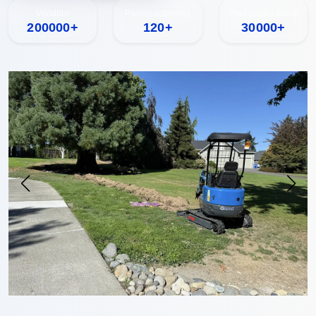
Vendido
Países cubiertos
Producción anual
200000+
120+
30000+