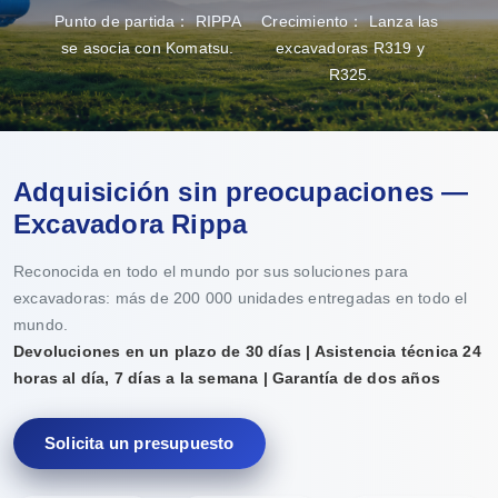
Punto de partida： RIPPA
Crecimiento： Lanza las
Gran
se asocia con Komatsu.
excavadoras R319 y
capa
R325.
Adquisición sin preocupaciones —
Excavadora Rippa
Reconocida en todo el mundo por sus soluciones para
excavadoras: más de 200 000 unidades entregadas en todo el
mundo.
Devoluciones en un plazo de 30 días | Asistencia técnica 24
horas al día, 7 días a la semana | Garantía de dos años
Solicita un presupuesto