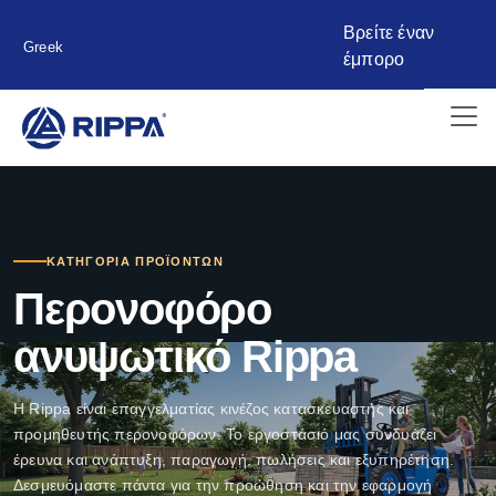
Βρείτε έναν
Greek
έμπορο
ΚΑΤΗΓΟΡΊΑ ΠΡΟΪΌΝΤΩΝ
Περονοφόρο
ανυψωτικό Rippa
Η Rippa είναι επαγγελματίας κινέζος κατασκευαστής και
προμηθευτής περονοφόρων. Το εργοστάσιό μας συνδυάζει
έρευνα και ανάπτυξη, παραγωγή, πωλήσεις και εξυπηρέτηση.
Δεσμευόμαστε πάντα για την προώθηση και την εφαρμογή