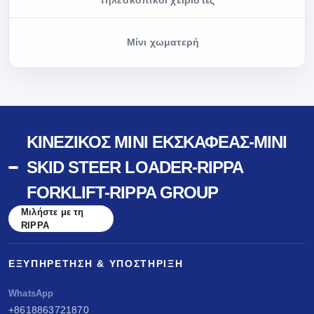
Τηλεσκοπικοί χειριστές
Μίνι χωματερή
ΚΙΝΈΖΙΚΟΣ ΜΊΝΙ ΕΚΣΚΑΦΈΑΣ-MINI
SKID STEER LOADER-RIPPA
FORKLIFT-RIPPA GROUP
Μιλήστε με τη
RIPPA
ΕΞΥΠΗΡΈΤΗΣΗ & ΥΠΟΣΤΉΡΙΞΗ
WhatsApp
+8618863721870