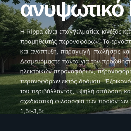
ανυψωτικό 
Η Rippa είναι επαγγελματίας κινέζος κ
προμηθευτής περονοφόρων. Το εργοστά
και ανάπτυξη, παραγωγή, πωλήσεις και
Δεσμευόμαστε πάντα για την προώθηση
ηλεκτρικών περονοφόρων, περονοφόρω
περονοφόρων εκτός δρόμου. "Εξοικονό
του περιβάλλοντος, υψηλή απόδοση και
σχεδιαστική φιλοσοφία των προϊόντων 
1,5t-3,5t