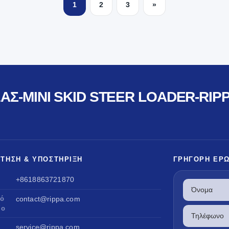
1
2
3
»
ΑΣ-MINI SKID STEER LOADER-RIPP
ΤΗΣΗ & ΥΠΟΣΤΉΡΙΞΗ
ΓΡΉΓΟΡΗ ΕΡ
+8618863721870
κό
contact@rippa.com
ίο
service@rippa.com