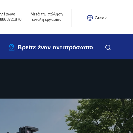
ηλέφωνο
Μετά την πώληση
Greek
8863721870
εντολή εργασίας
Βρείτε έναν αντιπρόσωπο