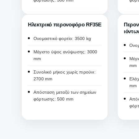
φόρτωσης: 500 mm
φόρ
Ηλεκτρικό περονοφόρο RF35E
Περον
ιόντω
Ονομαστικό φορτίο: 3500 kg
Ονομ
Μέγιστο ύψος ανύψωσης: 3000
mm
Μέγι
mm
Συνολικό μήκος χωρίς πιρούνι:
2700 mm
Ελάχ
mm
Απόσταση μεταξύ των σημείων
φόρτωσης: 500 mm
Απόσ
φόρ