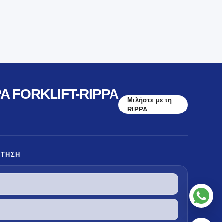
A FORKLIFT-RIPPA
Μιλήστε με τη
RIPPA
ΏΤΗΣΗ