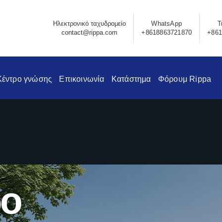
Ηλεκτρονικό ταχυδρομείο
WhatsApp
Τ
contact@rippa.com
+8618863721870
+861
Κέντρο γνώσης
Επικοινωνία
Κατάστημα
Φόρουμ Rippa
ο