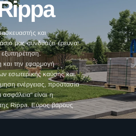
Rippa
ατασκευαστής και
σιό μας συνδυάζει έρευνα
 εξυπηρέτηση.
 και την εφαρμογή
ν εσωτερικής καύσης και
μηση ενέργειας, προστασία
 ασφάλεια" είναι η
της Rippa. Εύρος βάρους