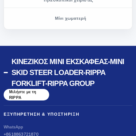
Τηλεσκοπικοί χειριστές
Μίνι χωματερή
ΚΙΝΈΖΙΚΟΣ ΜΊΝΙ ΕΚΣΚΑΦΈΑΣ-MINI
SKID STEER LOADER-RIPPA
FORKLIFT-RIPPA GROUP
Μιλήστε με τη
RIPPA
ΕΞΥΠΗΡΈΤΗΣΗ & ΥΠΟΣΤΉΡΙΞΗ
WhatsApp
+8618863721870