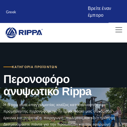
Βρείτε έναν
Greek
έμπορο
ΚΑΤΗΓΟΡΊΑ ΠΡΟΪΌΝΤΩΝ
Περονοφόρο
ανυψωτικό Rippa
Η Rippa είναι επαγγελματίας κινέζος κατασκευαστής και
προμηθευτής περονοφόρων. Το εργοστάσιό μας συνδυάζει
έρευνα και ανάπτυξη, παραγωγή, πωλήσεις και εξυπηρέτηση.
Δεσμευόμαστε πάντα για την προώθηση και την εφαρμογή