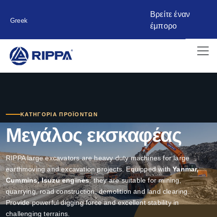
Βρείτε έναν
Greek
έμπορο
ΚΑΤΗΓΟΡΊΑ ΠΡΟΪΌΝΤΩΝ
Μεγάλος εκσκαφέας
RIPPA large excavators are heavy duty machines for large
earthmoving and excavation projects. Equipped with
Yanmar,
Cummins, Isuzu engines
, they are suitable for mining,
quarrying, road construction, demolition and land clearing.
Provide powerful digging force and excellent stability in
challenging terrains.