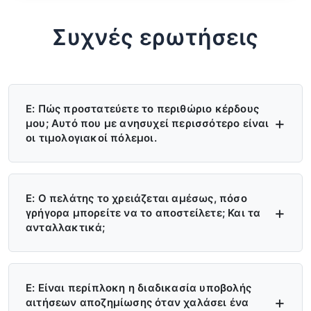
Συχνές ερωτήσεις
Ε: Πώς προστατεύετε το περιθώριο κέρδους
μου; Αυτό που με ανησυχεί περισσότερο είναι
οι τιμολογιακοί πόλεμοι.
Α: Τέσσερα επίπεδα προστασίας — (1)
Εφαρμογή των τιμών MAP/MSRP,
Ε: Ο πελάτης το χρειάζεται αμέσως, πόσο
γρήγορα μπορείτε να το αποστείλετε; Και τα
απαγόρευση πώλησης σε χαμηλότερες
ανταλλακτικά;
τιμές· (2) Αποκλειστική περιοχή,
Α: Πάνω από 6 κέντρα διανομής στις ΗΠΑ,
απαγόρευση ύπαρξης δεύτερου
την Ευρώπη και τη Ρωσία — διαθέσιμο
Ε: Είναι περίπλοκη η διαδικασία υποβολής
αντιπροσώπου· (3) Το εργοστάσιο δεν θα
αιτήσεων αποζημίωσης όταν χαλάσει ένα
απόθεμα αυτή τη στιγμή. Τοπική παράδοση: