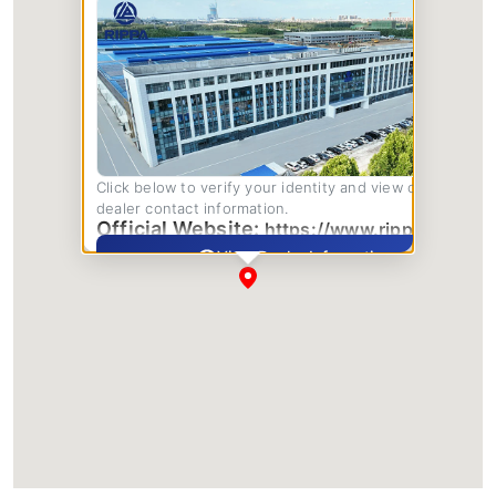
Click below to verify your identity and view complete
dealer contact information.
Official Website:
https://www.rippa.com/
View Dealer Information