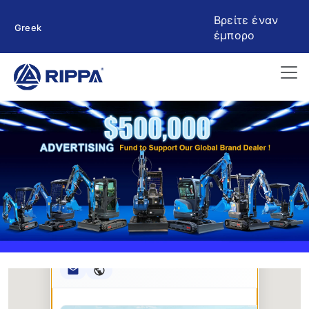
Βρείτε έναν
Greek
έμπορο
Rippa ****** oup
RIPPA Verified