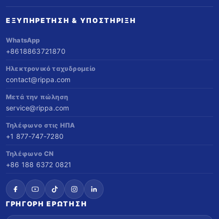
rippa.com. Οι δαπάνες μας για μάρκετινγκ
συγκρίνεται με αυτή των Kubota & Yanmar.
ΕΞΥΠΗΡΈΤΗΣΗ & ΥΠΟΣΤΉΡΙΞΗ
μειώνουν το κόστος σας ανά πώληση.
Πωλήστε οπουδήποτε, συντηρήστε εύκολα,
WhatsApp
δημιουργήστε μακροπρόθεσμη αξία.
+8618863721870
Ηλεκτρονικό ταχυδρομείο
contact@rippa.com
Μετά την πώληση
service@rippa.com
Τηλέφωνο στις ΗΠΑ
+1 877-747-7280
Τηλέφωνο CN
+86 188 6372 0821
ΓΡΉΓΟΡΗ ΕΡΏΤΗΣΗ