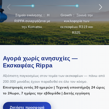
και συντήρηση των προϊόντων.
Σημείο εκκίνησης： Η
Growth： Ξεκινά την
Break
RIPPA συνεργάζεται με
κυκλοφορία των
την Komatsu.
εκσκαφέων R319 και
R325.
Αγορά χωρίς ανησυχίες —
Εκσκαφέας Rippa
Αξιόπιστη παγκοσμίως στον τομέα των εκσκαφέων — πάνω από
200.000 μονάδες έχουν παραδοθεί σε όλο τον κόσμο.
Επιστροφές εντός 30 ημερών | Τεχνική υποστήριξη 24 ώρες
το 24ωρο, 7 ημέρες την εβδομάδα | Διετής εγγύηση
Ζητήστε προσφορά