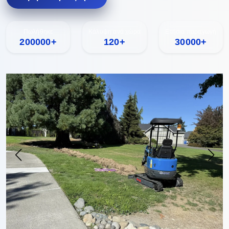
Πωλήθηκε
Κάλυψη ανά χώρα
Ετήσια παραγωγή
200000+
120+
30000+