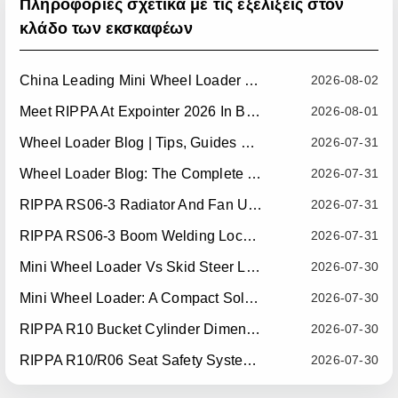
Πληροφορίες σχετικά με τις εξελίξεις στον
κλάδο των εκσκαφέων
China Leading Mini Wheel Loader Supplier: Reliable Compact Wheel Loaders For Global Markets
2026-08-02
Meet RIPPA At Expointer 2026 In Brazil
2026-08-01
Wheel Loader Blog | Tips, Guides & Attachments
2026-07-31
Wheel Loader Blog: The Complete Guide To Wheel Loaders For Construction, Agriculture, And Material Handling
2026-07-31
RIPPA RS06-3 Radiator And Fan Upgrade — Effective July 10, 2026
2026-07-31
RIPPA RS06-3 Boom Welding Locating Bar Optimization — Effective July 15, 2026
2026-07-31
Mini Wheel Loader Vs Skid Steer Loader: Which Compact Machine Is Better For Your Business?
2026-07-30
Mini Wheel Loader: A Compact Solution For Efficient Material Handling
2026-07-30
RIPPA R10 Bucket Cylinder Dimension Optimization — Effective July 15, 2026
2026-07-30
RIPPA R10/R06 Seat Safety System Upgrade — Effective July 22, 2026
2026-07-30