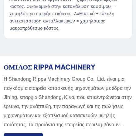
κόστος. Οικονομικό στην κατανάλωση καυσίμου =
χαμηλότερο ημερήσιο κόστος. Ανθεκτικό + εύκολη
αντικατάσταση ανταλλακτικών = χαμηλότερο
μακροπρόθεσμο κόστος.
ΟΜΙΛΟΣ RIPPA MACHINERY
Η Shandong Rippa Machinery Group Co., Ltd. είναι μια
παγκόσμια εταιρεία κατασκευής μηχανημάτων με έδρα την
Jining, επαρχία Shandong, Κίνα, που επικεντρώνεται στην
έρευνα, την ανάπτυξη, την παραγωγή και τις πωλήσεις
μηχανημάτων και εξοπλισμού κατασκευών υψηλής
ποιότητας. Τα προϊόντα της εταιρείας περιλαμβάνουν
εκσκαφείς, φορτωτές, περονοφόρα ανυψωτικά