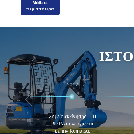
περισσότερα
ικανοποιούμε τις ανάγκες των πελατών για οικ
υψηλής ποιότητας προϊόντα. Η Rippa διαθέτε
αντιπροσώπους σε όλο τον κόσμο, παρέχοντας
από τη συμβουλευτική πριν από την πώληση έ
την πώληση, διασφαλίζοντας ότι οι πελάτες θα
ΙΣΤΟ
δυνατή εμπειρία στην επιλογή, παράδοση και
προϊόντων.
2012
Σημείο εκκίνησης： Η
RIPPA συνεργάζεται
με την Komatsu.