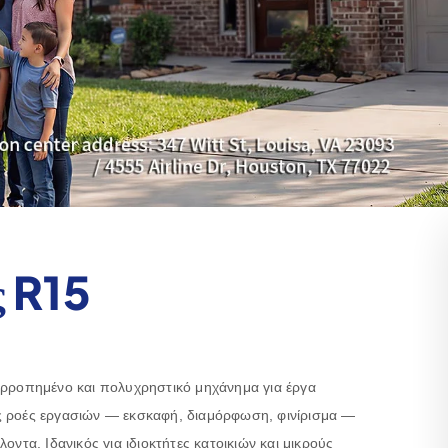
ς R15
ορροπημένο και πολυχρηστικό μηχάνημα για έργα
ς ροές εργασιών — εκσκαφή, διαμόρφωση, φινίρισμα —
οντα. Ιδανικός για ιδιοκτήτες κατοικιών και μικρούς