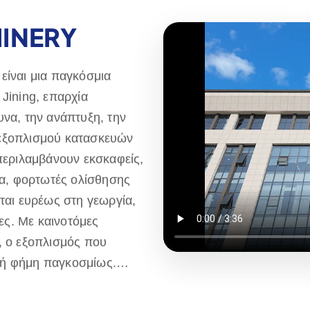
INERY
είναι μια παγκόσμια
Jining, επαρχία
υνα, την ανάπτυξη, την
 εξοπλισμού κατασκευών
 περιλαμβάνουν εκσκαφείς,
α, φορτωτές ολίσθησης
ται ευρέως στη γεωργία,
ίες. Με καινοτόμες
, ο εξοπλισμός που
λή φήμη παγκοσμίως.
ικές αγορές και
σμευόμενοι να