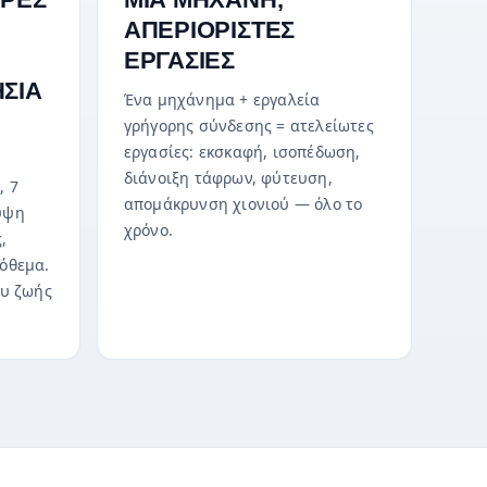
ΑΠΕΡΙΟΡΙΣΤΕΣ
ΕΡΓΑΣΙΕΣ
ΣΙΑ
Ένα μηχάνημα + εργαλεία
γρήγορης σύνδεσης = ατελείωτες
εργασίες: εκσκαφή, ισοπέδωση,
διάνοιξη τάφρων, φύτευση,
, 7
απομάκρυνση χιονιού — όλο το
υψη
χρόνο.
,
όθεμα.
ου ζωής