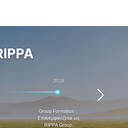
RIPPA
2018
Group Formation：
Ταχε
Επανεμφανίζεται ως
προϊ
RIPPA Group.
παγ