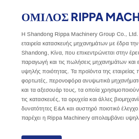
ΟΜΙΛΟΣ RIPPA MACH
Η Shandong Rippa Machinery Group Co., Ltd. 
εταιρεία κατασκευής μηχανημάτων με έδρα την 
Shandong, Κίνα, που επικεντρώνεται στην έρε
παραγωγή και τις πωλήσεις μηχανημάτων και
υψηλής ποιότητας. Τα προϊόντα της εταιρείας
φορτωτές, περονοφόρα ανυψωτικά μηχανήματ
και τα αξεσουάρ τους, τα οποία χρησιμοποιούν
τις κατασκευές, τα ορυχεία και άλλες βιομηχαν
δυνατότητες Ε&Α και αυστηρό ποιοτικό έλεγχο
παρέχει η Rippa Machinery απολαμβάνει υψη
Εξάγουμε κυρίως στις ευρωπαϊκές και αμερικαν
Μάθετε
παρέχουμε εγγύηση ποιότητας ενός έτους, δε