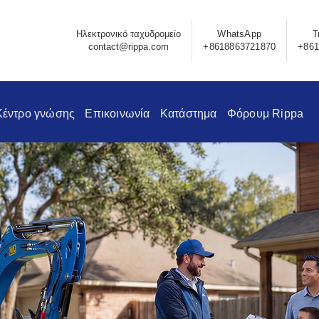
Ηλεκτρονικό ταχυδρομείο
WhatsApp
Τ
contact@rippa.com
+8618863721870
+861
Κέντρο γνώσης
Επικοινωνία
Κατάστημα
Φόρουμ Rippa