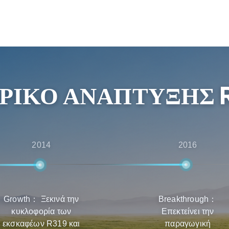
ονομικά αποδοτικά και
ι επίσης πολλαπλούς
 υπηρεσίες μιας στάσης,
ως την υποστήριξη μετά
 έχουν την καλύτερη
ΡΙΚΌ ΑΝΆΠΤΥΞΗΣ 
 συντήρηση των
2014
2016
Growth： Ξεκινά την
Breakthrough：
κυκλοφορία των
Επεκτείνει την
εκσκαφέων R319 και
παραγωγική