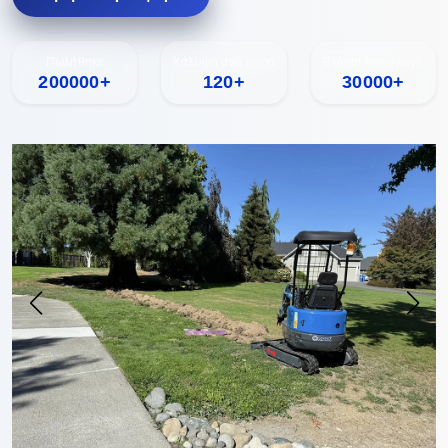
Πωλήθηκε
Κάλυψη ανά χώρα
Ετήσια παραγωγή
200000+
120+
30000+