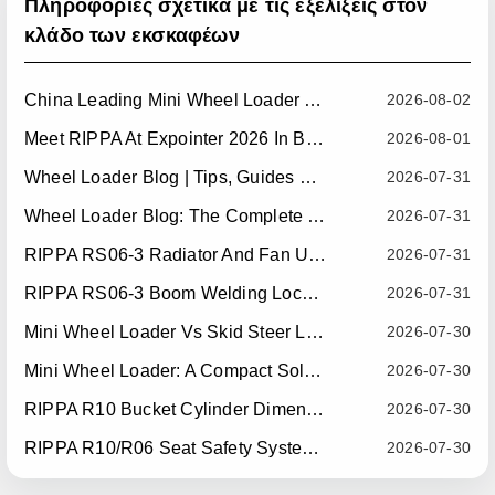
Πληροφορίες σχετικά με τις εξελίξεις στον
κλάδο των εκσκαφέων
China Leading Mini Wheel Loader Supplier: Reliable Compact Wheel Loaders For Global Markets
2026-08-02
Meet RIPPA At Expointer 2026 In Brazil
2026-08-01
Wheel Loader Blog | Tips, Guides & Attachments
2026-07-31
Wheel Loader Blog: The Complete Guide To Wheel Loaders For Construction, Agriculture, And Material Handling
2026-07-31
RIPPA RS06-3 Radiator And Fan Upgrade — Effective July 10, 2026
2026-07-31
RIPPA RS06-3 Boom Welding Locating Bar Optimization — Effective July 15, 2026
2026-07-31
Mini Wheel Loader Vs Skid Steer Loader: Which Compact Machine Is Better For Your Business?
2026-07-30
Mini Wheel Loader: A Compact Solution For Efficient Material Handling
2026-07-30
RIPPA R10 Bucket Cylinder Dimension Optimization — Effective July 15, 2026
2026-07-30
RIPPA R10/R06 Seat Safety System Upgrade — Effective July 22, 2026
2026-07-30