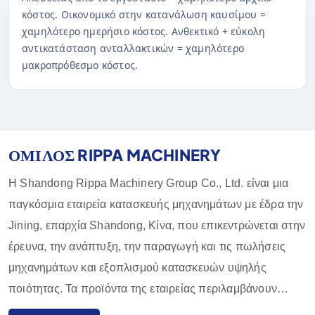
κόστος. Οικονομικό στην κατανάλωση καυσίμου =
χαμηλότερο ημερήσιο κόστος. Ανθεκτικό + εύκολη
αντικατάσταση ανταλλακτικών = χαμηλότερο
μακροπρόθεσμο κόστος.
ΟΜΙΛΟΣ RIPPA MACHINERY
Η Shandong Rippa Machinery Group Co., Ltd. είναι μια
παγκόσμια εταιρεία κατασκευής μηχανημάτων με έδρα την
Jining, επαρχία Shandong, Κίνα, που επικεντρώνεται στην
έρευνα, την ανάπτυξη, την παραγωγή και τις πωλήσεις
μηχανημάτων και εξοπλισμού κατασκευών υψηλής
ποιότητας. Τα προϊόντα της εταιρείας περιλαμβάνουν
εκσκαφείς, φορτωτές, περονοφόρα ανυψωτικά