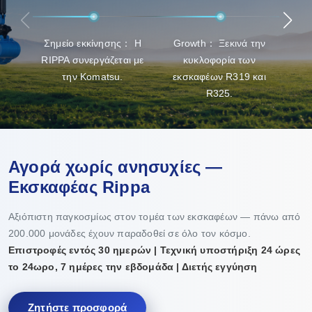
και συντήρηση των προϊόντων.
Σημείο εκκίνησης： Η
Growth： Ξεκινά την
Break
RIPPA συνεργάζεται με
κυκλοφορία των
την Komatsu.
εκσκαφέων R319 και
R325.
Αγορά χωρίς ανησυχίες —
Εκσκαφέας Rippa
Αξιόπιστη παγκοσμίως στον τομέα των εκσκαφέων — πάνω από
200.000 μονάδες έχουν παραδοθεί σε όλο τον κόσμο.
Επιστροφές εντός 30 ημερών | Τεχνική υποστήριξη 24 ώρες
το 24ωρο, 7 ημέρες την εβδομάδα | Διετής εγγύηση
Ζητήστε προσφορά