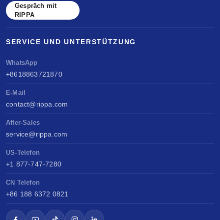
Gespräch mit
Überall verkaufen, einfach warten, langfristigen
RIPPA
Wert schaffen.
SERVICE UND UNTERSTÜTZUNG
WhatsApp
+8618863721870
E-Mail
contact@rippa.com
After-Sales
service@rippa.com
US-Telefon
+1 877-747-7280
CN Telefon
+86 188 6372 0821