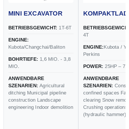
MINI EXCAVATOR
KOMPAKTLAD
BETRIEBSGEWICHT:
1T-6T
BETRIEBSGEWICH
4T
ENGINE:
Kubota/Changchai/Baliton
ENGINE:
Kubota / Y
Perkins
BOHRTIEFE:
1,6 MIO. - 3,8
MIO.
POWER:
25HP – 75
ANWENDBARE
ANWENDBARE
SZENARIEN:
Agricultural
SZENARIEN:
Constr
ditching Municipal pipeline
confined spaces Fa
construction Landscape
clearing Snow remov
engineering Indoor demolition
Crushing operations
(hydraulic hammer)