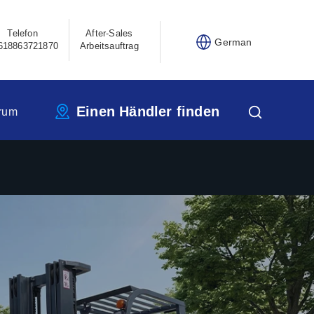
Telefon
After-Sales
German
618863721870
Arbeitsauftrag
Einen Händler finden
rum