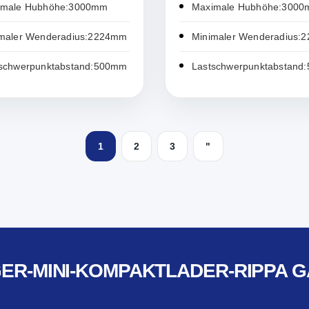
imale Hubhöhe:3000mm
Maximale Hubhöhe:300
maler Wenderadius:2224mm
Minimaler Wenderadius:
schwerpunktabstand:500mm
Lastschwerpunktabstand
1
2
3
"
GER-MINI-KOMPAKTLADER-RIPPA 