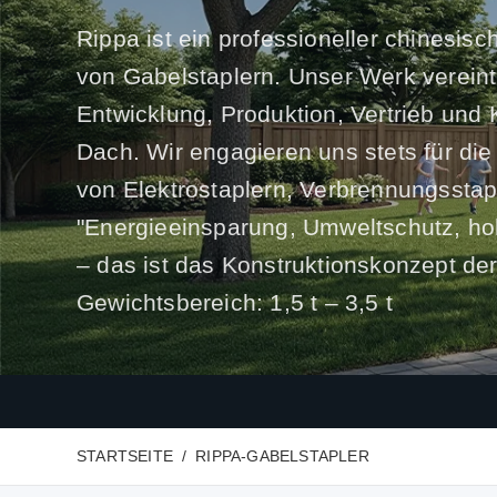
Rippa ist ein professioneller chinesisc
von Gabelstaplern. Unser Werk verein
Entwicklung, Produktion, Vertrieb und
Dach. Wir engagieren uns stets für di
von Elektrostaplern, Verbrennungsstap
"Energieeinsparung, Umweltschutz, hoh
– das ist das Konstruktionskonzept de
Gewichtsbereich: 1,5 t – 3,5 t
STARTSEITE
RIPPA-GABELSTAPLER