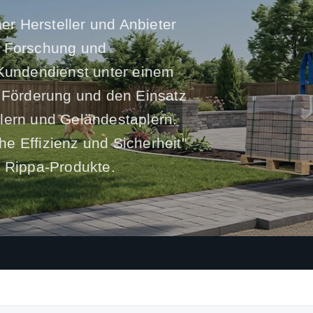
her Hersteller und Anbieter
t Forschung und
 Kundendienst unter einem
e Förderung und den Einsatz
lern und Geländestaplern.
e Effizienz und Sicherheit"
r Rippa-Produkte.