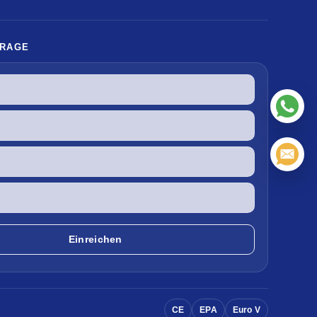
FRAGE
CE
EPA
Euro V