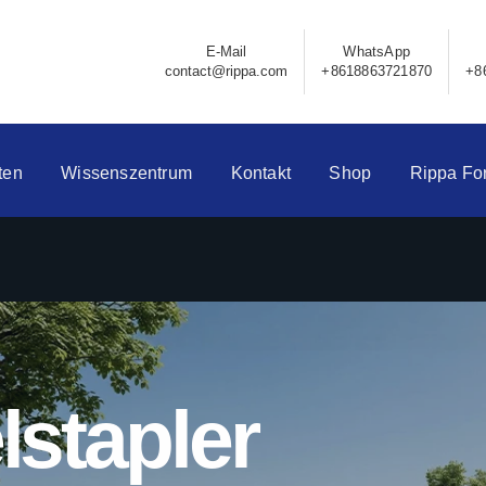
E-Mail
WhatsApp
contact@rippa.com
+8618863721870
+8
ten
Wissenszentrum
Kontakt
Shop
Rippa Fo
stapler