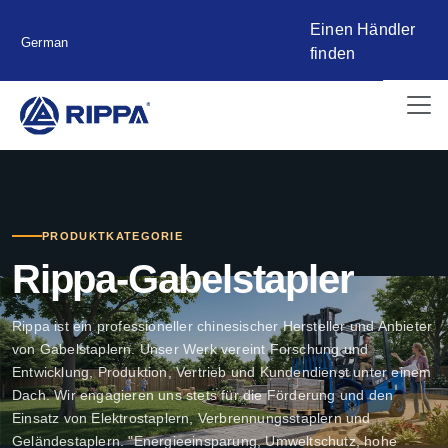
Einen Händler
German
finden
PRODUKTKATEGORIE
Rippa-Gabelstapler
Rippa ist ein professioneller chinesischer Hersteller und Anbieter
von Gabelstaplern. Unser Werk vereint Forschung und
Entwicklung, Produktion, Vertrieb und Kundendienst unter einem
Dach. Wir engagieren uns stets für die Förderung und den
Einsatz von Elektrostaplern, Verbrennungsstaplern und
Geländestaplern. "Energieeinsparung, Umweltschutz, hohe