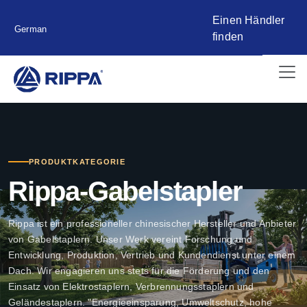
Einen Händler
German
finden
PRODUKTKATEGORIE
Rippa-Gabelstapler
Rippa ist ein professioneller chinesischer Hersteller und Anbieter
von Gabelstaplern. Unser Werk vereint Forschung und
Entwicklung, Produktion, Vertrieb und Kundendienst unter einem
Dach. Wir engagieren uns stets für die Förderung und den
Einsatz von Elektrostaplern, Verbrennungsstaplern und
Geländestaplern. "Energieeinsparung, Umweltschutz, hohe