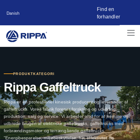
Find en
Danish
forhandler
PRODUKTKATEGORI
Rippa Gaffeltruck
Rippa er en professionel kinesisk producent og leverandør af
gaffeltrucks. Vores fabrik forener forskning og udvikling,
produktion, salg og service. Vi arbejder altid for at fremme og
udbrede brugen af elektriske gaffeltrucks, gaffeltrucks med
forbrændingsmotor og terrængående gaffeltrucks.
"Energibesparelse, miljøbeskyttelse, høj effektivitet og