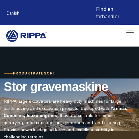
Find en
Danish
forhandler
PRODUKTKATEGORI
Stor gravemaskine
RIPPA large excavators are heavy duty machines for large
earthmoving and excavation projects. Equipped with
Yanmar,
Cummins, Isuzu engines
, they are suitable for mining,
quarrying, road construction, demolition and land clearing.
Provide powerful digging force and excellent stability in
challenging terrains.