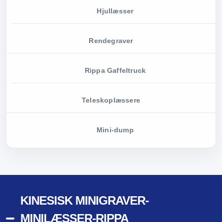
Hjullæsser
Rendegraver
Rippa Gaffeltruck
Teleskoplæssere
Mini-dump
KINESISK MINIGRAVER-
MINILÆSSER-RIPPA