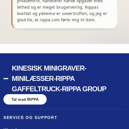
problemfrit, håndterer hårde opgaver med
e
lethed og er meget brugervenlig. Rippas
kvalitet og ydeevne er uovertruffen, og jeg er
glad for, at rippa.com førte mig til dem.
m
KINESISK MINIGRAVER-
MINILÆSSER-RIPPA
GAFFELTRUCK-RIPPA GROUP
Tal med RIPPA
SERVICE OG SUPPORT