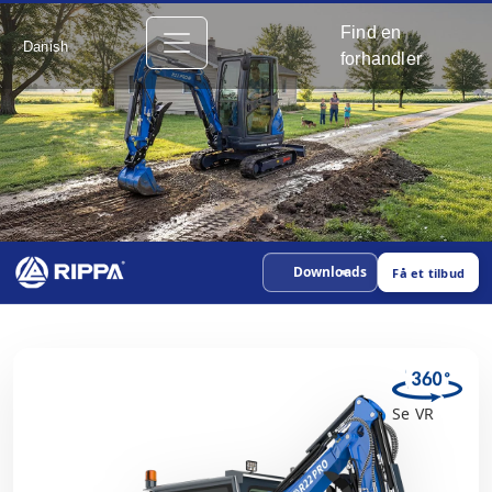
Find en
Danish
forhandler
Downloads
Få et tilbud
Se VR