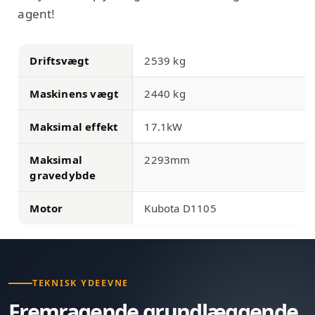
agent!
Driftsvægt
2539 kg
Maskinens vægt
2440 kg
Maksimal effekt
17.1kW
Maksimal
2293mm
gravedybde
Motor
Kubota D1105
TEKNISK YDEEVNE
Fremragende grundlæggende