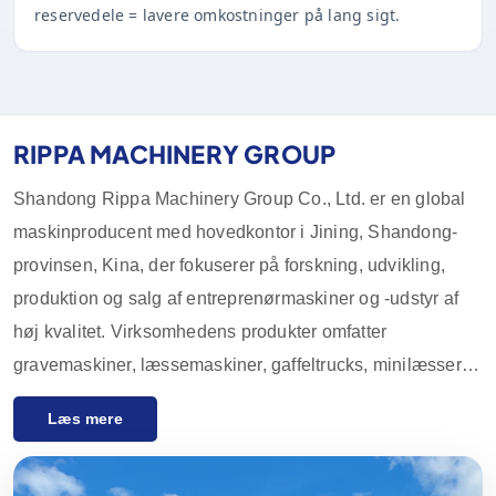
reservedele = lavere omkostninger på lang sigt.
RIPPA MACHINERY GROUP
Shandong Rippa Machinery Group Co., Ltd. er en global
maskinproducent med hovedkontor i Jining, Shandong-
provinsen, Kina, der fokuserer på forskning, udvikling,
produktion og salg af entreprenørmaskiner og -udstyr af
høj kvalitet. Virksomhedens produkter omfatter
gravemaskiner, læssemaskiner, gaffeltrucks, minilæssere
og deres tilbehør, som i vid udstrækning anvendes inden
Læs mere
for landbrug, byggeri, minedrift og andre industrier. Med
innovative F&U-kapaciteter og streng kvalitetskontrol