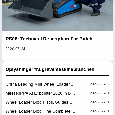
RS06: Technical Description For Batch
Improvement Measures To Address Abnormal
2026-07-24
Heat Dissipation Issues In Sliding Loaders
Oplysninger fra gravemaskinebranchen
China Leading Mini Wheel Loader Supplier: Reliable Compact Wheel Loaders For Global Markets
2026-08-02
Meet RIPPA At Expointer 2026 In Brazil
2026-08-01
Wheel Loader Blog | Tips, Guides & Attachments
2026-07-31
Wheel Loader Blog: The Complete Guide To Wheel Loaders For Construction, Agriculture, And Material Handling
2026-07-31