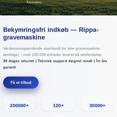
Komatsu.
Bekymringsfri indkøb — Rippa-
gravemaskine
Verdensomspændende anerkendt for sine gravemaskine-
løsninger – over 200.000 enheder leveret på verdensplan.
30 dages returret | Teknisk support døgnet rundt | To års
garanti
Få et tilbud
Solgt
Landsdækning
Årlig produktion
200000+
120+
30000+