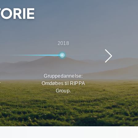
TORIE
2018
Gruppedannelse:
Hur
n.
Omdøbes til RIPPA
Prod
Group.
de g