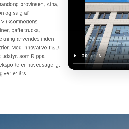
handong-provinsen, Kina,
on og salg af
t. Virksomhedens
er, gaffeltrucks,
trækning anvendes inden
strier. Med innovative F&U-
et udstyr, som Rippa
 eksporterer hovedsageligt
iver et års
ylde kundernes behov for
 Rippa har også flere
-tjenester fra
et sikrer, at kunderne får
vering og vedligeholdelse.