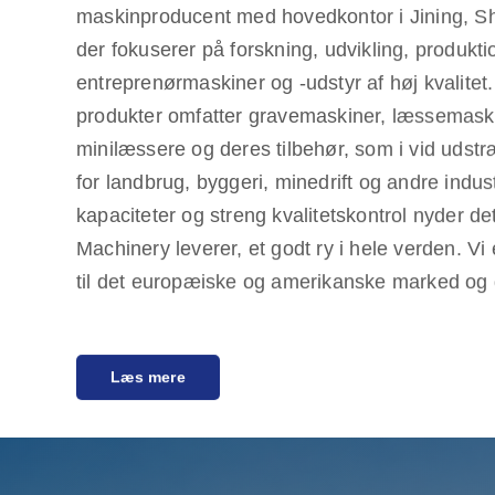
maskinproducent med hovedkontor i Jining, S
der fokuserer på forskning, udvikling, produkti
entreprenørmaskiner og -udstyr af høj kvalite
produkter omfatter gravemaskiner, læssemaskin
minilæssere og deres tilbehør, som i vid uds
for landbrug, byggeri, minedrift og andre indu
kapaciteter og streng kvalitetskontrol nyder d
Machinery leverer, et godt ry i hele verden. Vi
til det europæiske og amerikanske marked og g
kvalitetsgaranti, idet vi forpligter os til at opf
Læs mere
omkostningseffektive produkter af høj kvalitet.
agenter rundt om i verden, der leverer one-stop
førsalgskonsultation til eftersalgssupport, hvilk
den bedste oplevelse inden for produktvalg, le