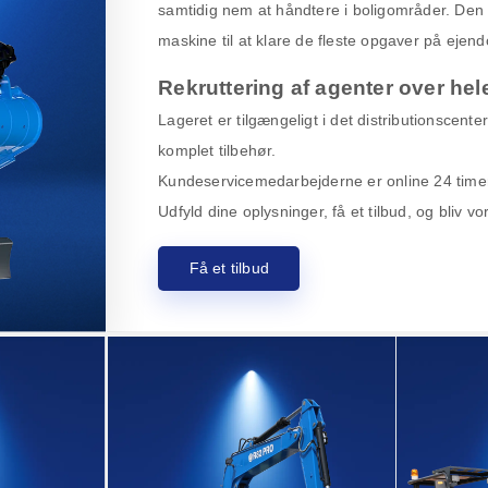
samtidig nem at håndtere i boligområder. Den 
maskine til at klare de fleste opgaver på eje
Rekruttering af agenter over hel
Lageret er tilgængeligt i det distributionscente
komplet tilbehør.
Kundeservicemedarbejderne er online 24 timer i
Udfyld dine oplysninger, få et tilbud, og bliv v
Få et tilbud