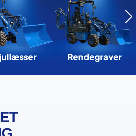
jullæsser
Rendegraver
DET
IG