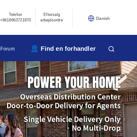
Telefon
Eftersalg
Danish
+8618863721870
arbejdsordre
Find en forhandler
 Forum