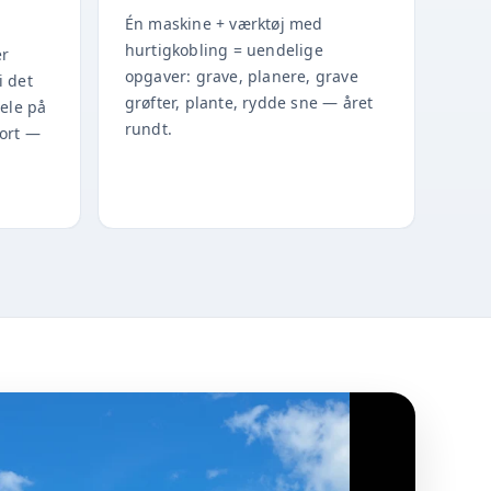
Én maskine + værktøj med
hurtigkobling = uendelige
er
opgaver: grave, planere, grave
i det
grøfter, plante, rydde sne — året
dele på
rundt.
port —