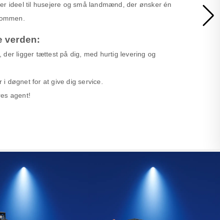
er ideel til husejere og små landmænd, der ønsker én
ndommen.
e verden:
r, der ligger tættest på dig, med hurtig levering og
 døgnet for at give dig service.
ores agent!