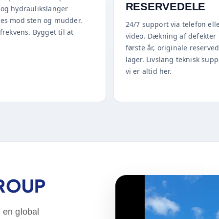
RESERVEDELE
 og hydraulikslanger
tes mod sten og mudder.
24/7 support via telefon ell
lfrekvens. Bygget til at
video. Dækning af defekter 
første år, originale reserve
lager. Livslang teknisk sup
vi er altid her.
GROUP
 en global