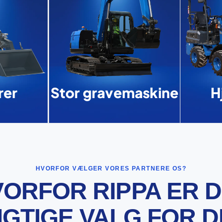
er
Stor gravemaskine
H
HVORFOR VÆLGER VORES PARTNERE OS?
ORFOR RIPPA ER 
IGTIGE VALG FOR D