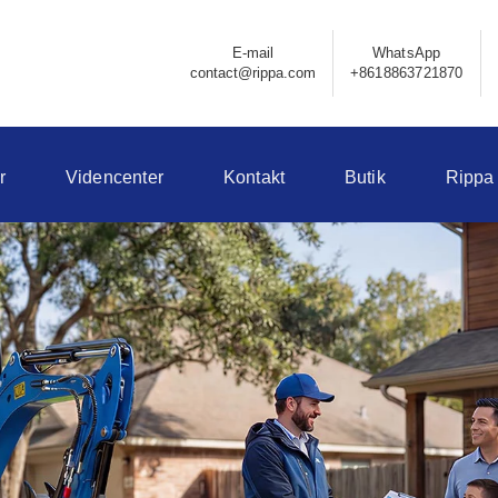
E-mail
WhatsApp
contact@rippa.com
+8618863721870
r
Videncenter
Kontakt
Butik
Rippa