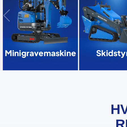
Minigravemaskine
Skidstyr
HV
R