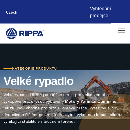
Vyhledání
Czech
prodejce
KATEGORIE PRODUKTU
Velké rypadlo
Velká rypadla RIPPA jsou těžké stroje pro velké zemní a
výkopové práce. Jsou vybaveny
Motory Yanmar, Cummins,
Isuzu
, jsou vhodné pro těžbu, lomové práce, výstavbu silnic,
demolice a čištění pozemků. Poskytují výkonnou kopací sílu a
vynikající stabilitu v náročném terénu.