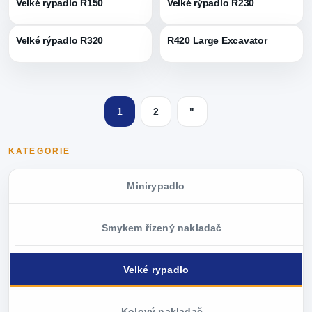
Velké rypadlo R150
Velké rýpadlo R230
Velké rýpadlo R320
R420 Large Excavator
1
2
"
KATEGORIE
Minirypadlo
Smykem řízený nakladač
Velké rypadlo
Kolový nakladač