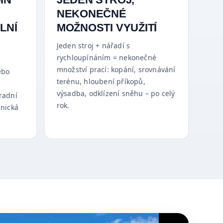
NEKONEČNÉ
LNÍ
MOŽNOSTI VYUŽITÍ
Jeden stroj + nářadí s
rychloupínáním = nekonečné
množství prací: kopání, srovnávání
ebo
terénu, hloubení příkopů,
výsadba, odklízení sněhu – po celý
radní
rok.
hnická