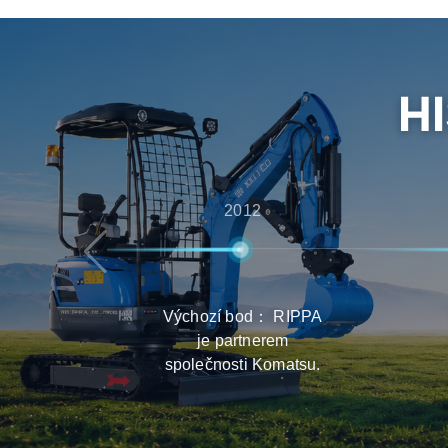
poprodejní podporu, čímž zajišťují, že zákazníc
zkušenosti s výběrem, dodávkou a údržbou vý
H
2012
Výchozí bod： RIPPA
je partnerem
společnosti Komatsu.