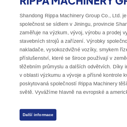
RIPPA MACHINERY 
Shandong Rippa Machinery Group Co., Ltd. je 
společnost se sídlem v Jiningu, provincie Sha
zaměřuje na výzkum, vývoj, výrobu a prodej vy
stavebních strojů a zařízení. Výrobky společno
nakladače, vysokozdvižné vozíky, smykem říze
příslušenství, které se široce používají v zeměd
těžebním průmyslu a dalších odvětvích. Díky
v oblasti výzkumu a vývoje a přísné kontrole kv
poskytovaná společností Rippa Machinery těší
světě. Vyvážíme hlavně na evropské a americ
jednoletou záruku kvality, čímž se zavazujem
Další informace
zákazníků, kteří potřebují cenově výhodné a vy
Společnost Rippa má také několik zástupců po
poskytují komplexní služby od předprodejních 