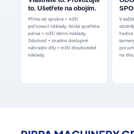
to. Ušetřete na obojím.
SPO
Přímo od výrobce = nižší
V každ
pořizovací náklady. Nízká spotřeba
odolněj
paliva = nižší denní náklady.
hadice
Odolnost + snadno dostupné
kameny
náhradní díly = nižší dlouhodobé
poruch
náklady.
na dlo