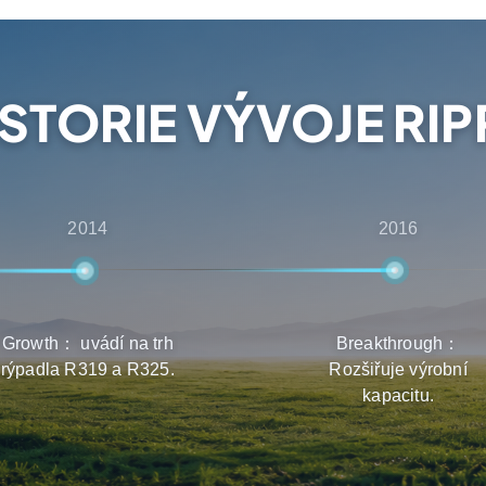
i získají nejlepší
robků.
ISTORIE VÝVOJE RIP
2014
2016
Growth： uvádí na trh
Breakthrough：
rýpadla R319 a R325.
Rozšiřuje výrobní
kapacitu.