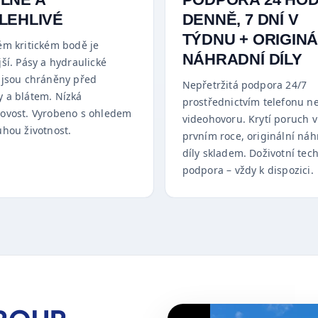
LEHLIVÉ
DENNĚ, 7 DNÍ V
TÝDNU + ORIGINÁ
ém kritickém bodě je
NÁHRADNÍ DÍLY
ší. Pásy a hydraulické
 jsou chráněny před
Nepřetržitá podpora 24/7
 a blátem. Nízká
prostřednictvím telefonu n
ovost. Vyrobeno s ohledem
videohovoru. Krytí poruch v
uhou životnost.
prvním roce, originální náh
díly skladem. Doživotní tec
podpora – vždy k dispozici.