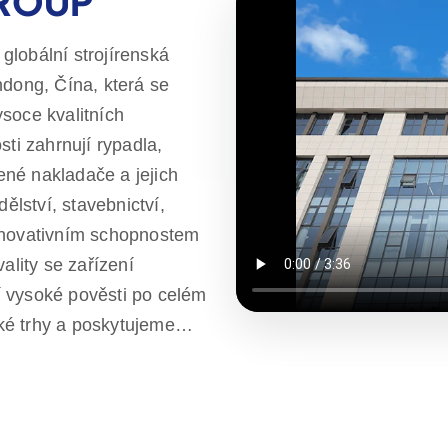
GROUP
globální strojírenská
ndong, Čína, která se
soce kvalitních
sti zahrnují rypadla,
né nakladače a jejich
ělství, stavebnictví,
 inovativním schopnostem
ality se zařízení
 vysoké pověsti po celém
ké trhy a poskytujeme
e uspokojovat potřeby
soce kvalitní výrobky.
 celém světě, kteří
konzultací až po