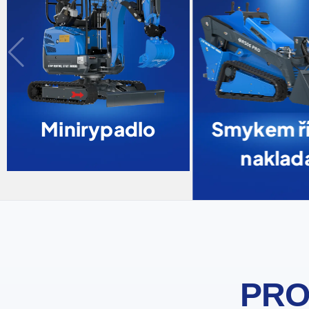
Minirypadlo
Smykem ří
naklad
PRO