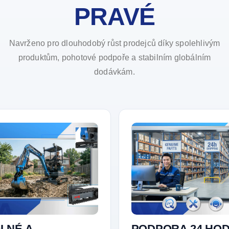
PRAVÉ
Navrženo pro dlouhodobý růst prodejců díky spolehlivým
produktům, pohotové podpoře a stabilním globálním
dodávkám.
LNÉ A
PODPORA 24 HOD