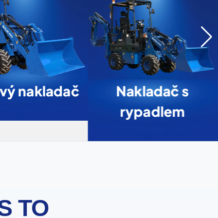
vý nakladač
Nakladač s
rypadlem
S TO