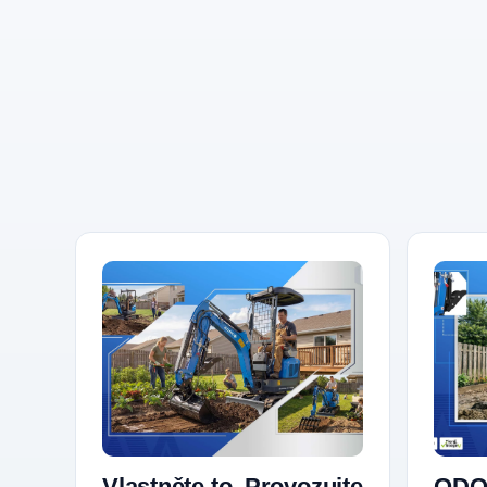
Vlastněte to. Provozujte
ODO