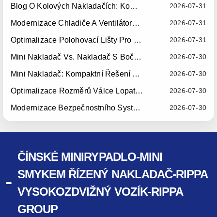
Blog O Kolových Nakladačích: Kompletní Průvodce Kolovými Nakladači Pro Stavebnictví, Zemědělství A Manipulaci S Materiálem
2026-07-31
Modernizace Chladiče A Ventilátoru RIPPA RS06-3 — S Účinností Od 10. Července 2026
2026-07-31
Optimalizace Polohovací Lišty Pro Svařování Výložníku RIPPA RS06-3 — S Účinností Od 15. Července 2026
2026-07-31
Mini Nakladač Vs. Nakladač S Bočním Řízením: Který Kompaktní Stroj Je Pro Vaše Podnikání Vhodnější?
2026-07-30
Mini Nakladač: Kompaktní Řešení Pro Efektivní Manipulaci S Materiálem
2026-07-30
Optimalizace Rozměrů Válce Lopaty RIPPA R10 — S Účinností Od 15. Července 2026
2026-07-30
Modernizace Bezpečnostního Systému Sedadel RIPPA R10/R06 — S Účinností Od 22. Července 2026
2026-07-30
ČÍNSKÉ MINIRYPADLO-MINI
SMYKEM ŘÍZENÝ NAKLADAČ-RIPPA
VYSOKOZDVIŽNÝ VOZÍK-RIPPA
GROUP