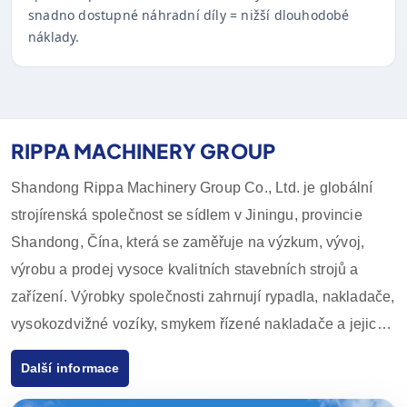
snadno dostupné náhradní díly = nižší dlouhodobé
náklady.
RIPPA MACHINERY GROUP
Shandong Rippa Machinery Group Co., Ltd. je globální
strojírenská společnost se sídlem v Jiningu, provincie
Shandong, Čína, která se zaměřuje na výzkum, vývoj,
výrobu a prodej vysoce kvalitních stavebních strojů a
zařízení. Výrobky společnosti zahrnují rypadla, nakladače,
vysokozdvižné vozíky, smykem řízené nakladače a jejich
příslušenství, které se široce používají v zemědělství,
Další informace
stavebnictví, těžebním průmyslu a dalších odvětvích. Díky
inovativním schopnostem v oblasti výzkumu a vývoje a