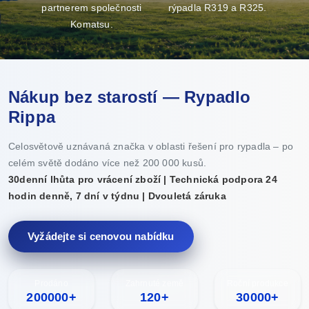
partnerem společnosti
rýpadla R319 a R325.
v
Komatsu.
Nákup bez starostí — Rypadlo
Rippa
Celosvětově uznávaná značka v oblasti řešení pro rypadla – po
celém světě dodáno více než 200 000 kusů.
30denní lhůta pro vrácení zboží | Technická podpora 24
hodin denně, 7 dní v týdnu | Dvouletá záruka
Vyžádejte si cenovou nabídku
Prodáno
Zahrnuté země
Roční produkce
200000+
120+
30000+