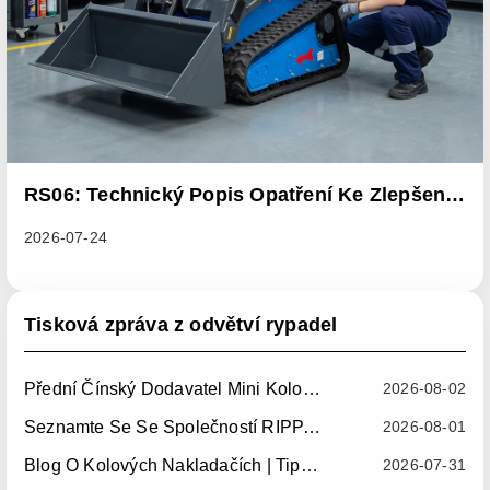
RS06: Technický Popis Opatření Ke Zlepšení
Dané Výrobní Šarže S Cílem Vyřešit Problémy
2026-07-24
S Abnormálním Odvodem Tepla U Posuvných
Nakladačů
Tisková zpráva z odvětví rypadel
Přední Čínský Dodavatel Mini Kolových Nakladačů: Spolehlivé Kompaktní Kolové Nakladače Pro Světové Trhy
2026-08-02
Seznamte Se Se Společností RIPPA Na Veletrhu Expointer 2026 V Brazílii
2026-08-01
Blog O Kolových Nakladačích | Tipy, Návody A Přídavná Zařízení
2026-07-31