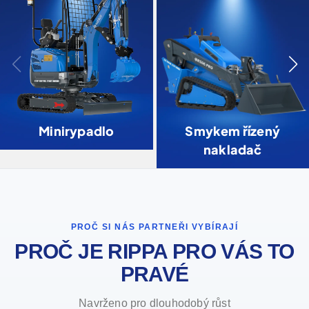
Minirypadlo
Smykem řízený
nakladač
PROČ SI NÁS PARTNEŘI VYBÍRAJÍ
PROČ JE RIPPA PRO VÁS TO
PRAVÉ
Navrženo pro dlouhodobý růst