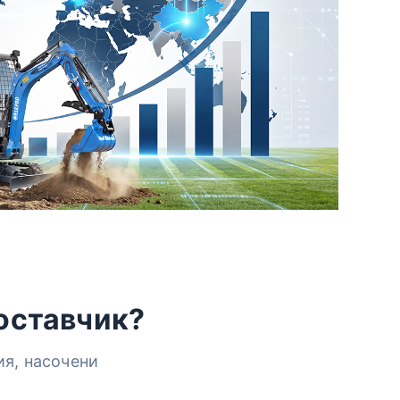
доставчик?
ия, насочени