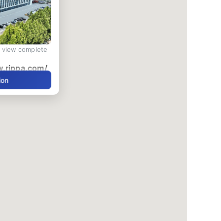
d view complete
w.rippa.com/
ion