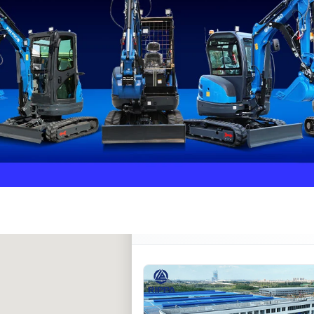
Rippa ****** oup
RIPPA Verified