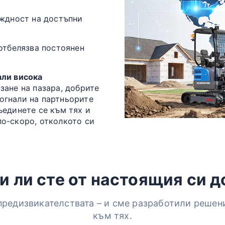
еждност на достъпни
 отбелязва постоянен
али висока
зане на пазара, добрите
огнали на партньорите
ъединете се към тях и
о-скоро, отколкото си
 ли сте от настоящия си 
редизвикателствата – и сме разработили решен
към тях.