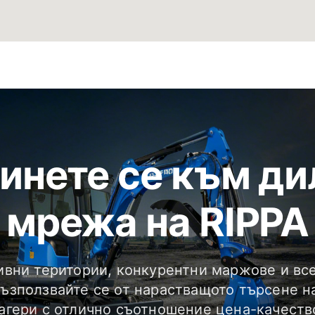
инете се към ди
мрежа на RIPPA
ивни територии, конкурентни маржове и вс
Възползвайте се от нарастващото търсене н
агери с отлично съотношение цена-качеств