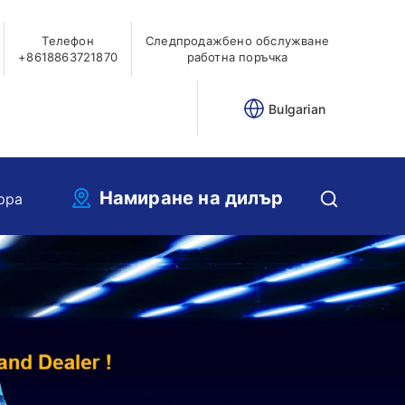
Телефон
Следпродажбено обслужване
+8618863721870
работна поръчка
Bulgarian
Намиране на дилър
ppa