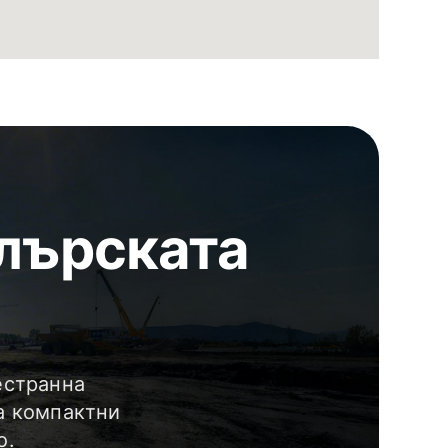
лърската
естранна
а компактни
о.