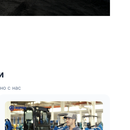
и
но с нас