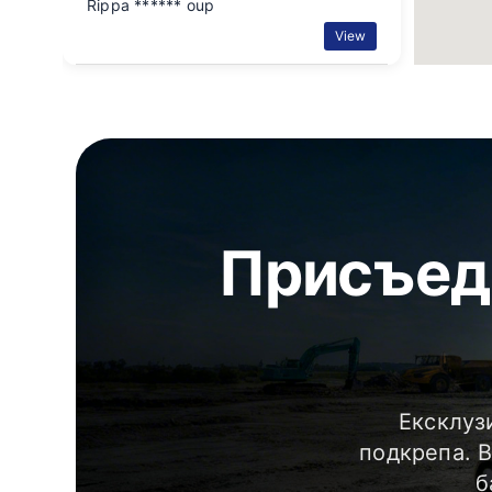
Rippa ****** oup
View
Присъед
Ексклуз
подкрепа. 
б