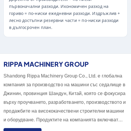
първоначални разходи. Икономичен разход на
гориво = по-ниски ежедневни разходи. Издръжлив +
лесно достъпни резервни части = по-ниски разходи
в дългосрочен план.
RIPPA MACHINERY GROUP
Shandong Rippa Machinery Group Co., Ltd. е глобална
компания за производство на машини със седалище в
Джинин, провинция Шандун, Китай, която се фокусира
върху проучването, разработването, производството и
продажбите на висококачествени строителни машини
и оборудване. Продуктите на компанията включват
багери, товарачи, мотокари, плъзгащи се товарачи и