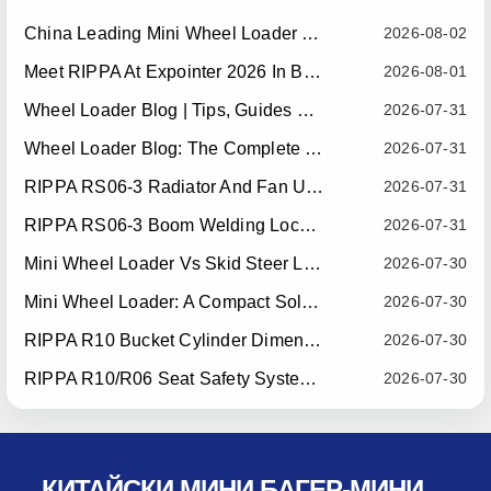
China Leading Mini Wheel Loader Supplier: Reliable Compact Wheel Loaders For Global Markets
2026-08-02
Meet RIPPA At Expointer 2026 In Brazil
2026-08-01
Wheel Loader Blog | Tips, Guides & Attachments
2026-07-31
Wheel Loader Blog: The Complete Guide To Wheel Loaders For Construction, Agriculture, And Material Handling
2026-07-31
RIPPA RS06-3 Radiator And Fan Upgrade — Effective July 10, 2026
2026-07-31
RIPPA RS06-3 Boom Welding Locating Bar Optimization — Effective July 15, 2026
2026-07-31
Mini Wheel Loader Vs Skid Steer Loader: Which Compact Machine Is Better For Your Business?
2026-07-30
Mini Wheel Loader: A Compact Solution For Efficient Material Handling
2026-07-30
RIPPA R10 Bucket Cylinder Dimension Optimization — Effective July 15, 2026
2026-07-30
RIPPA R10/R06 Seat Safety System Upgrade — Effective July 22, 2026
2026-07-30
КИТАЙСКИ МИНИ БАГЕР-МИНИ