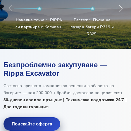
най-добрия опит при избора на продукти, доставката и
поддръжката.
Начална точка： RIPPA
Растеж： Пуска на
Пр
си партнира с Komatsu.
пазара багери R319 и
пр
R325.
Безпроблемно закупуване —
Rippa Excavator
Световно призната компания за решения в областта на
багерите — над 200 000 + бройки, доставени по целия свят.
30-дневен срок за връщане | Техническа поддръжка 24/7 |
Две години гаранция
Поискайте оферта