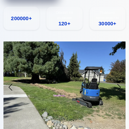
Продадено
Обхват по
Годишно
200000+
държави
производство
120+
30000+