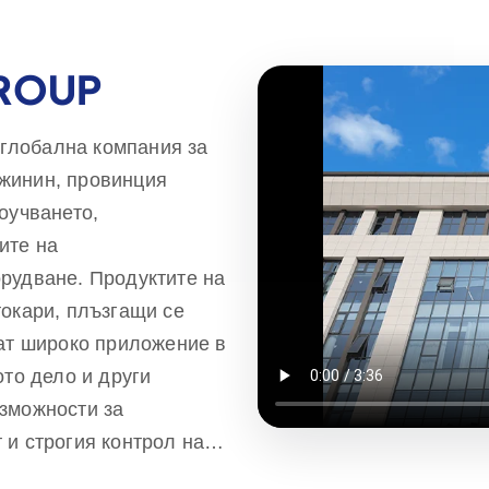
GROUP
е глобална компания за
жинин, провинция
оучването,
ите на
рудване. Продуктите на
токари, плъзгащи се
рат широко приложение в
ото дело и други
зможности за
 и строгия контрол на
Rippa Machinery, се