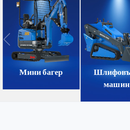
Мини багер
Шлифовъ
машин