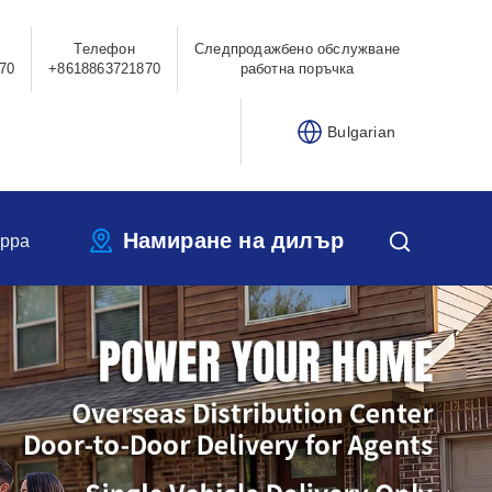
Телефон
Следпродажбено обслужване
70
+8618863721870
работна поръчка
Bulgarian
Намиране на дилър
ippa