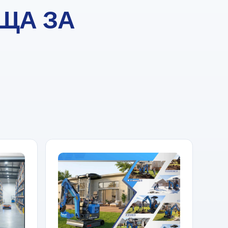
ЩА ЗА
.