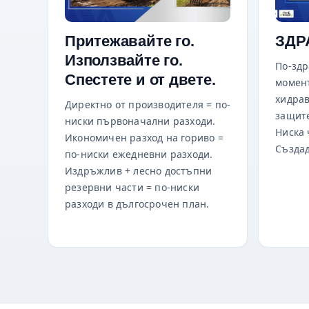
Притежавайте го.
ЗДР
Използвайте го.
По-здр
Спестете и от двете.
момент
хидрав
Директно от производителя = по-
защите
ниски първоначални разходи.
Ниска 
Икономичен разход на гориво =
Създад
по-ниски ежедневни разходи.
Издръжлив + лесно достъпни
резервни части = по-ниски
разходи в дългосрочен план.