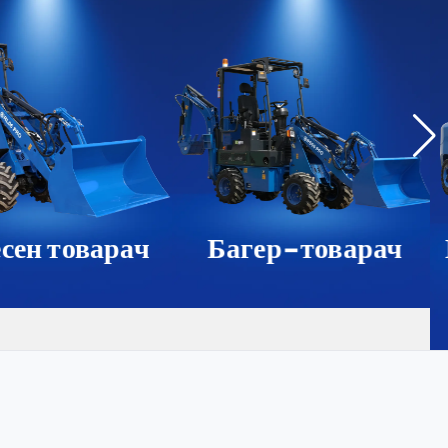
сен товарач
Багер-товарач