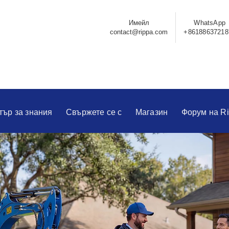
Имейл
WhatsApp
contact@rippa.com
+86188637218
тър за знания
Свържете се с
Магазин
Форум на R