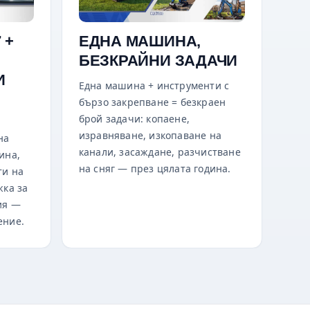
 +
ЕДНА МАШИНА,
БЕЗКРАЙНИ ЗАДАЧИ
И
Една машина + инструменти с
бързо закрепване = безкраен
брой задачи: копаене,
изравняване, изкопаване на
на
канали, засаждане, разчистване
ина,
на сняг — през цялата година.
ти на
жка за
ия —
ение.