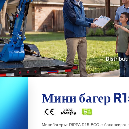
Мини багер R1
Минибагерът RIPPA R15 ECO е балансирана