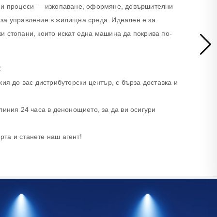
тни процеси — изкопаване, оформяне, довършителни
за управление в жилищна среда. Идеален е за
и стопани, които искат една машина да покрива по-
:
ия до вас дистрибуторски център, с бърза доставка и
линия 24 часа в денонощието, за да ви осигури
та и станете наш агент!