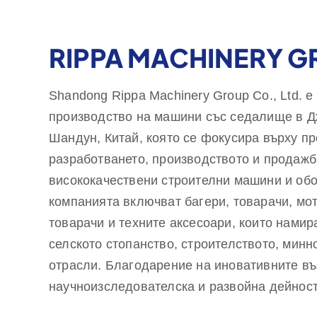
RIPPA MACHINERY 
Shandong Rippa Machinery Group Co., Ltd. 
производство на машини със седалище в Д
Шандун, Китай, която се фокусира върху пр
разработването, производството и продажб
висококачествени строителни машини и обо
компанията включват багери, товарачи, мо
товарачи и техните аксесоари, които нами
селското стопанство, строителството, минн
отрасли. Благодарение на иновативните въ
научноизследователска и развойна дейност
качеството, оборудването, предоставяно от 