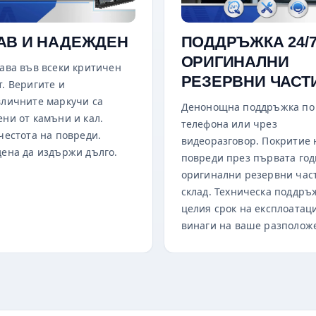
АВ И НАДЕЖДЕН
ПОДДРЪЖКА 24/7
ОРИГИНАЛНИ
ава във всеки критичен
РЕЗЕРВНИ ЧАСТ
. Веригите и
личните маркучи са
Денонощна поддръжка по
ни от камъни и кал.
телефона или чрез
честота на повреди.
видеоразговор. Покритие 
ена да издържи дълго.
повреди през първата год
оригинални резервни час
склад. Техническа поддръ
целия срок на експлоатац
винаги на ваше разполож