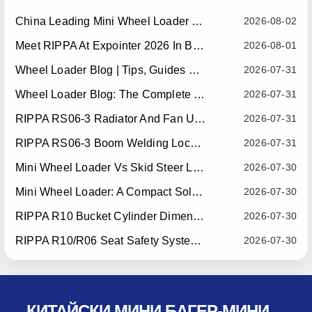
China Leading Mini Wheel Loader Supplier: Reliable Compact Wheel Loaders For Global Markets
2026-08-02
Meet RIPPA At Expointer 2026 In Brazil
2026-08-01
Wheel Loader Blog | Tips, Guides & Attachments
2026-07-31
Wheel Loader Blog: The Complete Guide To Wheel Loaders For Construction, Agriculture, And Material Handling
2026-07-31
RIPPA RS06-3 Radiator And Fan Upgrade — Effective July 10, 2026
2026-07-31
RIPPA RS06-3 Boom Welding Locating Bar Optimization — Effective July 15, 2026
2026-07-31
Mini Wheel Loader Vs Skid Steer Loader: Which Compact Machine Is Better For Your Business?
2026-07-30
Mini Wheel Loader: A Compact Solution For Efficient Material Handling
2026-07-30
RIPPA R10 Bucket Cylinder Dimension Optimization — Effective July 15, 2026
2026-07-30
RIPPA R10/R06 Seat Safety System Upgrade — Effective July 22, 2026
2026-07-30
КИТАЙСКИ МИНИ БАГЕР-МИНИ