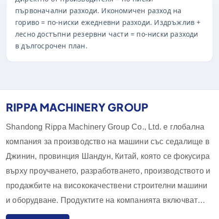
първоначални разходи. Икономичен разход на
гориво = по-ниски ежедневни разходи. Издръжлив +
лесно достъпни резервни части = по-ниски разходи
в дългосрочен план.
RIPPA MACHINERY GROUP
Shandong Rippa Machinery Group Co., Ltd. е глобална
компания за производство на машини със седалище в
Джинин, провинция Шандун, Китай, която се фокусира
върху проучването, разработването, производството и
продажбите на висококачествени строителни машини
и оборудване. Продуктите на компанията включват
багери, товарачи, мотокари, плъзгащи се товарачи и