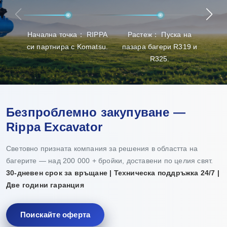
най-добрия опит при избора на продукти, доставката и
поддръжката.
Начална точка： RIPPA
Растеж： Пуска на
Пр
си партнира с Komatsu.
пазара багери R319 и
пр
R325.
Безпроблемно закупуване —
Rippa Excavator
Световно призната компания за решения в областта на
багерите — над 200 000 + бройки, доставени по целия свят.
30-дневен срок за връщане | Техническа поддръжка 24/7 |
Две години гаранция
Поискайте оферта