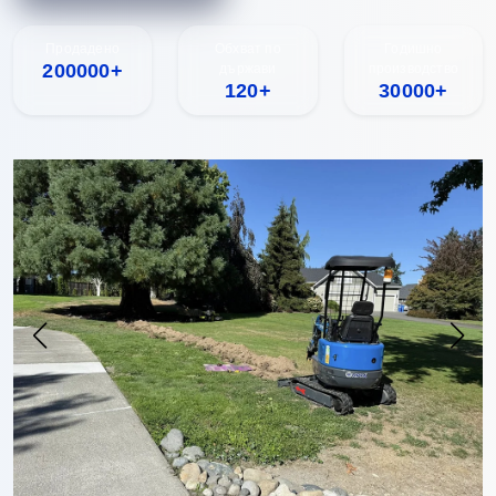
Продадено
Обхват по
Годишно
200000+
държави
производство
120+
30000+