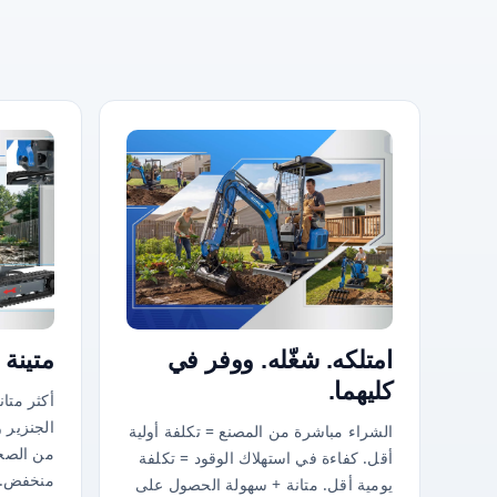
امتلكه. شغّله. ووفر في
متينة 
كليهما.
أكثر متا
الجنزير 
الشراء مباشرة من المصنع = تكلفة أولية
من الصخ
أقل. كفاءة في استهلاك الوقود = تكلفة
منخفض. م
يومية أقل. متانة + سهولة الحصول على