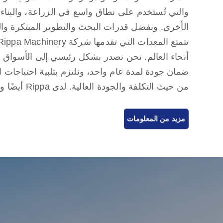
والتي تُستخدم على نطاق واسع في الزراعة، والبناء،
الأخرى. وبفضل قدرات البحث والتطوير المبتكرة وال
أنحاء العالم. نحن نصدر بشكل رئيسي إلى الأسواق ال
ضمان جودة لمدة عام واحد، ونلتزم بتلبية احتياجات ال
من حيث التكلفة 
العالم، حيث يقدمون خدمات شاملة بدءًا من استشار
مزيد من المعلومات
ما بعد البيع، مما يضمن حصول العملاء على أفضل تجر
والتسليم والصيانة.