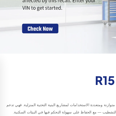
لحفارة الصغيرة RIPPA R15 ECO آلة متوازنة ومتعددة الاستخدامات لمشاريع البنية التحتية المنزلية. فهي تدعم
لتشطيب — مع الحفاظ على سهولة التحكم فيها في البيئات السكنية.