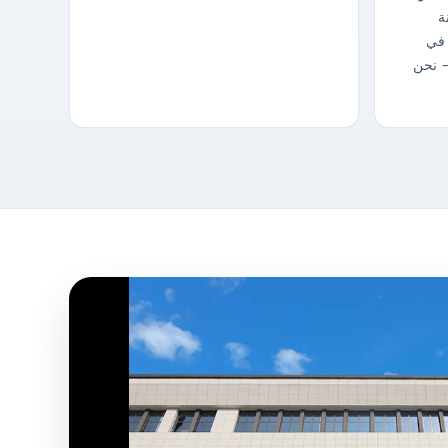
ة
 في
— نحن