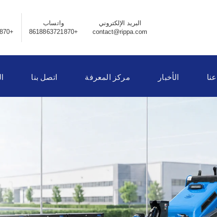
البريد الإلكتروني
واتساب
+8618863721870
+8618863721870
contact@rippa.com
عنا
الأخبار
مركز المعرفة
اتصل بنا
ا