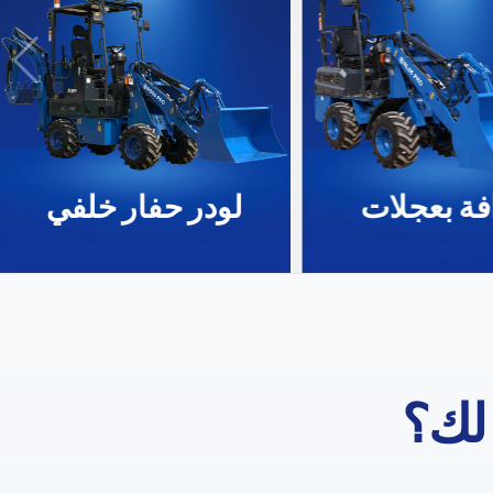
فة بعجلات
لودر حفار خلفي
 لك؟