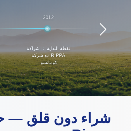
2012
نقطة البداية ： شراكة
RIPPA مع شركة
كوماتسو.
شراء دون قلق — ح