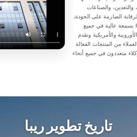
 والتعدين، والصناعات
رقابة الصارمة على الجودة،
تتمتع المعدات التي تقدمها شركة Rippa Machinery بسمعة عالية في جميع
أوروبية والأمريكية ونقدم
عملاء من المنتجات الفعالة
والجودة العالية. لدى Rippa أيضًا وكلاء متعددون في جميع أنحاء
ات ما قبل البيع وحتى دعم
بة في اختيار المنتج
تاريخ تطوير ريبا