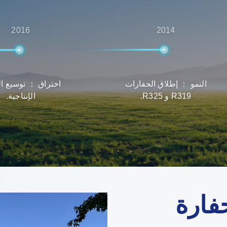
2016
2014
النمو ： إطلاق الحفارات
اختراق ： توسيع ا
R319 و R325.
الإنتاجية.
فارة