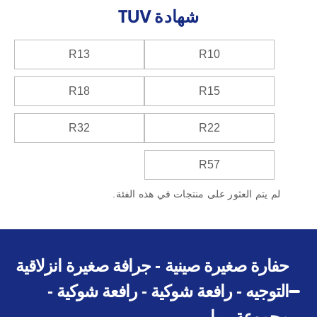
شهادة TUV
R13
R10
R18
R15
R32
R22
R57
لم يتم العثور على منتجات في هذه الفئة.
حفارة صغيرة صينية - جرافة صغيرة انزلاقية
التوجيه - رافعة شوكية - رافعة شوكية -
مجموعة ريبا